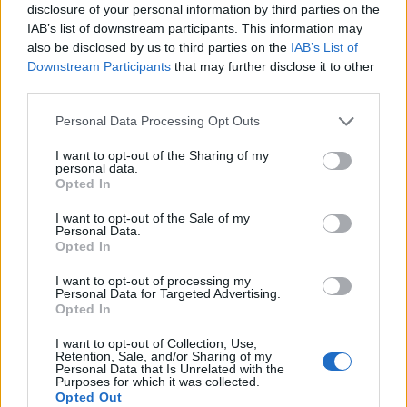
Επιστημονικές Κοινότητες να
disclosure of your personal information by third parties on the
IAB’s list of downstream participants. This information may
διαδραματίζουν σαφή ρόλο
also be disclosed by us to third parties on the
IAB’s List of
διαμεσολάβησης μεταξύ χορηγών και
Downstream Participants
that may further disclose it to other
ιατρών και με σαφή κριτήρια για την
third parties.
επιλογή αυτή.
Personal Data Processing Opt Outs
Τέλος, περιγράφεται με λεπτομέρεια κάθε τι
I want to opt-out of the Sharing of my
σχετικό με τη
διαδικασία χρηματοδότησης
personal data.
των συνεδρίων
από τους χορηγούς και το ρόλο
Opted In
των γραφείων διοργάνωσης.
I want to opt-out of the Sale of my
Personal Data.
Opted In
I want to opt-out of processing my
Personal Data for Targeted Advertising.
Opted In
I want to opt-out of Collection, Use,
Retention, Sale, and/or Sharing of my
Personal Data that Is Unrelated with the
Purposes for which it was collected.
Opted Out