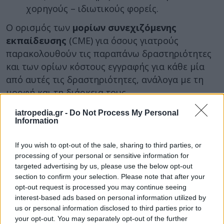
χορηγούς – ιδιωτικούς φορείς.
Ο ορισμός των
μορίων συνεχιζόμενης
εκπαίδευσης
(CME) για όσους γιατρούς
παρακολουθούν τις παραπάνω δραστηριότητες
και των ορίων κόστους εγγραφής για κάθε μία
από αυτές τις δραστηριότητες, ανάλογα με τη
μορφή και τη διάρκεια τους.
Ο
καθορισμός αυστηρού πλαισίου για τη
iatropedia.gr -
Do Not Process My Personal
Information
διοργάνωση συνεδρίω
ν, τη
χρηματοδότησή τους, καθώς και για τη
If you wish to opt-out of the sale, sharing to third parties, or
συμμετοχή των ιατρών σε αυτά.
processing of your personal or sensitive information for
Θεσπίζονται
σαφείς κανόνες
που αφορούν
targeted advertising by us, please use the below opt-out
στη διάρκεια των συνεδρίων, στο ύψος των
section to confirm your selection. Please note that after your
opt-out request is processed you may continue seeing
χορηγιών, καθώς επίσης και στη διαδικασία
interest-based ads based on personal information utilized by
επιλογής των ιατρών για την
us or personal information disclosed to third parties prior to
παρακολούθηση συνεδρίων, με τις
your opt-out. You may separately opt-out of the further