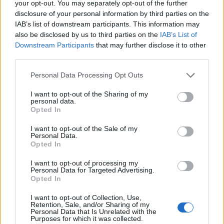
your opt-out. You may separately opt-out of the further
παρεμβάσεις αυτές εντάσσονται στη στρατηγική
disclosure of your personal information by third parties on the
για τη μετατροπή της πρόληψης σε καθημερινή
IAB’s list of downstream participants. This information may
also be disclosed by us to third parties on the
IAB’s List of
πρακτική και για την ενίσχυση των υπηρεσιών
Downstream Participants
that may further disclose it to other
υγείας σε περιοχές με αυξημένες ανάγκες.
third parties.
Η γραμμή 1135 του ΕΟΔΥ
Personal Data Processing Opt Outs
Υπενθυμίζεται ότι οι πολίτες μπορούν να
I want to opt-out of the Sharing of my
personal data.
επικοινωνούν καθημερινά με τον ΕΟΔΥ μέσω της
Opted In
δωρεάν τηλεφωνικής γραμμής 1135 (08:00-16:00).
I want to opt-out of the Sale of my
Personal Data.
Μέσω της γραμμής μπορούν να ενημερώνονται
Opted In
για τις δράσεις των σταθερών ιατρείων των
I want to opt-out of processing my
ΚΟΜΥ στην περιοχή τους, καθώς και να
Personal Data for Targeted Advertising.
υποβάλλουν αιτήματα για προγραμματισμό κατ’
Opted In
οίκον ιατρικών επισκέψεων.
I want to opt-out of Collection, Use,
Retention, Sale, and/or Sharing of my
Φωτογραφία: EUROKINISSI
Personal Data that Is Unrelated with the
Purposes for which it was collected.