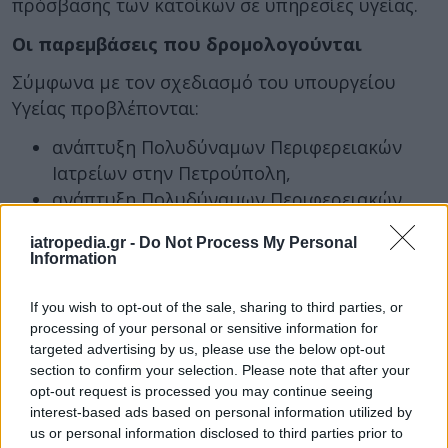
πρόσβασης των κατοίκων σε υπηρεσίες υγείας.
Οι παρεμβάσεις που δρομολογούνται
Σύμφωνα με τον σχεδιασμό του υπουργείου
Υγείας προβλέπονται:
ανάπτυξη Πολυδύναμων Περιφερειακών
Ιατρείων στην Πετρούπολη,
ανάπτυξη Πολυδύναμων Περιφερειακών
Ιατρείων στα Άνω Λιόσια,
iatropedia.gr -
Do Not Process My Personal
ίδρυση Πανεπιστημιακού Κέντρου Υγείας
Information
στο Περιστέρι,
δημιουργία παραρτήματος του
If you wish to opt-out of the sale, sharing to third parties, or
Νοσοκομείου Παίδων «Αγία Σοφία» στο
processing of your personal or sensitive information for
targeted advertising by us, please use the below opt-out
Ίλιον,
section to confirm your selection. Please note that after your
ίδρυση Πρότυπου Κέντρου για την Άνοια
opt-out request is processed you may continue seeing
στο Περιστέρι.
interest-based ads based on personal information utilized by
us or personal information disclosed to third parties prior to
Όπως ανέφερε η αναπληρώτρια υπουργός, οι