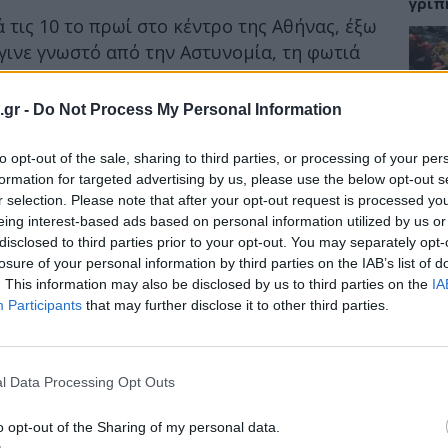
γρίπ
 τις 10 το πρωί στο κέντρο της Αθήνας, έξω
γινε γνωστό από την Αστυνομία, τη φωτιά
σβεστήρες στρατιωτικοί της Προεδρικής
ΕΙΔΗ
.gr -
Do Not Process My Personal Information
κα είναι άστεγη. Φέρεται επίσης να
Σαμο
to opt-out of the sale, sharing to third parties, or processing of your per
διάσ
λήματα.
δύσβ
formation for targeted advertising by us, please use the below opt-out s
r selection. Please note that after your opt-out request is processed y
Ε-ΜΠΕ / Φωτογραφία: iStock
eing interest-based ads based on personal information utilized by us or
disclosed to third parties prior to your opt-out. You may separately opt-
losure of your personal information by third parties on the IAB’s list of
ΥΓΕΙ
. This information may also be disclosed by us to third parties on the
IA
Participants
that may further disclose it to other third parties.
5 σο
πάθο
και 
l Data Processing Opt Outs
o opt-out of the Sharing of my personal data.