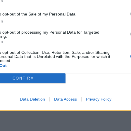
In
o opt-out of the Sale of my Personal Data.
In
ΖΑΠΠΕΙΟ
to opt-out of processing my Personal Data for Targeted
ing.
In
o opt-out of Collection, Use, Retention, Sale, and/or Sharing
ersonal Data that Is Unrelated with the Purposes for which it
lected.
Out
CONFIRM
Data Deletion
Data Access
Privacy Policy