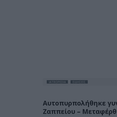
IATROPEDIA
ΕΙΔΗΣΕΙΣ
Αυτοπυρπολήθηκε γυν
Ζαππείου – Μεταφέρθ