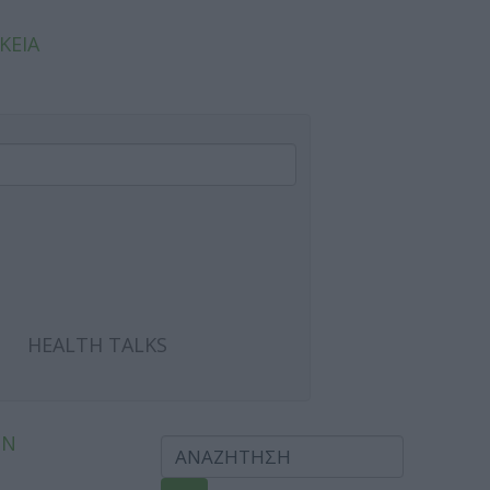
ΚΕΙΑ
HEALTH TALKS
ΩΝ