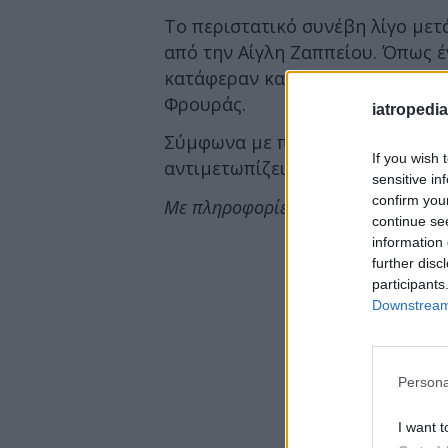
Το περιστατικό συνέβη λίγο μετά
από την Αίγλη Ζαππείου. Όπως έ
κατάφεραν και έσβησαν με πυρο
Φρουράς.
iatropedia
Σύμφωνα με πληροφορίες η γυναί
If you wish 
αντιμετωπίζει ψυχολογικά προβ
sensitive in
confirm you
Με πληροφορίες από newsit.gr, ΑΠ
continue se
information 
further disc
participants
Downstream 
Persona
I want t