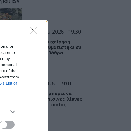
η και RSV
ΣΕΙΣ
06 Αυγούστου 2026
19:30
θράκη: Αγωνιώδης επιχείρηση
sonal or
ωσης 15χρονης – Τραυματίστηκε σε
ατο σημείο στη Γριά Βάθρα
ection to
ou may
 personal
out of the
 downstream
Α
06 Αυγούστου 2026
19:01
B’s List of
βαρές λοιμώξεις που μπορεί να
υμε από το νερό σε πισίνες, λίμνες
ποτάμια – Μέτρα προστασίας