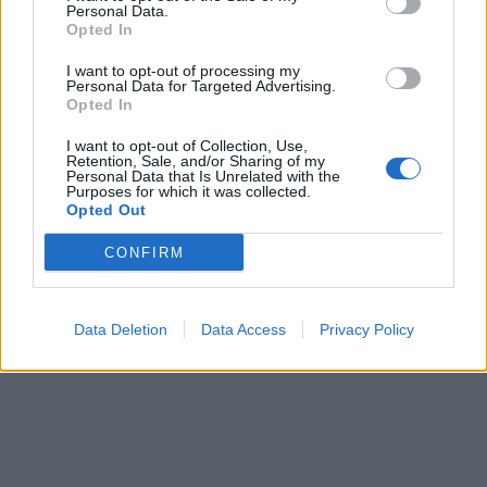
Personal Data.
«απίστευτη ταλαιπωρία».
Opted In
Ο ίδιος υπογράμμισε και τη σημασία της
I want to opt-out of processing my
Personal Data for Targeted Advertising.
προσωπικής σχέσης με τον φαρμακοποιό της
Opted In
γειτονιάς.
I want to opt-out of Collection, Use,
«Στο φαρμακείο του ΕΟΠΥΥ πας σε έναν
Retention, Sale, and/or Sharing of my
Personal Data that Is Unrelated with the
απρόσωπο γκισέ. Ενώ τα φαρμακεία της
Purposes for which it was collected.
Opted Out
γειτονιάς βοηθούν τους ανθρώπους. Ο
φαρμακοποιός είναι πολλές φορές για τον
CONFIRM
ασθενή ο άνθρωπός του», ανέφερε
χαρακτηριστικά.
Data Deletion
Data Access
Privacy Policy
Φωτογραφίες: υπουργείο Υγείας