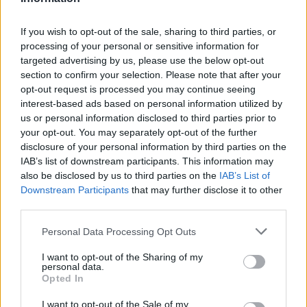
Παράλληλα, απέδωσε τα εύσημα στον υπουργό
If you wish to opt-out of the sale, sharing to third parties, or
Υγείας, δηλώνοντας ότι «αν δεν το υποστηρίζατε
processing of your personal or sensitive information for
εσείς, δεν θα γινόταν».
targeted advertising by us, please use the below opt-out
section to confirm your selection. Please note that after your
Ασθενής με Σκλήρυνση Κατά Πλάκας: «Ο
opt-out request is processed you may continue seeing
interest-based ads based on personal information utilized by
φαρμακοποιός της γειτονιάς είναι
us or personal information disclosed to third parties prior to
πολλές φορές ο άνθρωπός σου»
your opt-out. You may separately opt-out of the further
disclosure of your personal information by third parties on the
Θετικά μίλησε για τη νέα διαδικασία και
IAB’s list of downstream participants. This information may
δικαιούχος του προγράμματος, ασθενής με
also be disclosed by us to third parties on the
IAB’s List of
Σκλήρυνση Κατά Πλάκας, ο οποίος περιέγραψε
Downstream Participants
that may further disclose it to other
την ταλαιπωρία που αντιμετώπιζε μέχρι σήμερα
third parties.
για την παραλαβή της θεραπείας του.
Personal Data Processing Opt Outs
Όπως είπε, μέχρι τώρα χρειαζόταν να
I want to opt-out of the Sharing of my
μεταβαίνει ο ίδιος ή συγγενικό του πρόσωπο
personal data.
Opted In
στο φαρμακείο του ΕΟΠΥΥ στο Μαρούσι για την
παραλαβή του φαρμάκου, κάνοντας λόγο για
I want to opt-out of the Sale of my