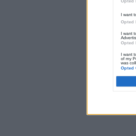
Opted 
I want t
Opted 
I want 
Advertis
Opted 
I want t
of my P
was col
Opted 