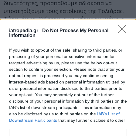
δυνατότητες, προσπαθούμε αδιάκοπα να
υποστηρίξουμε τους κατοίκους της Τολιάρας.
Τώρα, όμως, βρίσκουμε και νέους συμμάχους
στον αγώνα μας. Η προσπάθεια των Παιδιάτρων
iatropedia.gr -
Do Not Process My Personal
μας δίνει κουράγιο για να συνεχίσουμε το έργο
Information
μας» αναφέρει ο Επίσκοπος Τολιάρας και Νοτίου
Μαδαγασκάρης, σεβασμιότατος Πρόδρομος, ο
If you wish to opt-out of the sale, sharing to third parties, or
processing of your personal or sensitive information for
οποίος παρέστη στη φόρτωση της
targeted advertising by us, please use the below opt-out
ανθρωπιστικής βοήθειας στην Αθήνα.
section to confirm your selection. Please note that after your
opt-out request is processed you may continue seeing
Να σημειωθεί πως η εθελοντική αποστολή του
interest-based ads based on personal information utilized by
Αυγούστου πραγματοποιείται με τη συνεργασία
us or personal information disclosed to third parties prior to
του ΙΣΘ και την υποστήριξη του δήμου
your opt-out. You may separately opt-out of the further
Θεσσαλονίκης.
disclosure of your personal information by third parties on the
IAB’s list of downstream participants. This information may
Φωτογραφία:
iStock
also be disclosed by us to third parties on the
IAB’s List of
Downstream Participants
that may further disclose it to other
ΔΙΑΒΑΣΤΕ ΕΠΙΣΗΣ:
third parties.