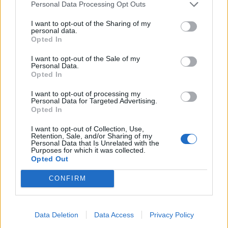
Μανώλης Μαυρομάτης: Σε κρίσιμη κατάσταση ο
Personal Data Processing Opt Outs
ίδιος και η συζυγός του – Υποβλήθηκαν σε
I want to opt-out of the Sharing of my
τραχειοστομία
personal data.
Opted In
Έλον Μασκ: Προβλήματα σε εργαστήριο της
εταιρείας εμφυτευμάτων εγκεφάλου Neuralink
I want to opt-out of the Sale of my
Personal Data.
εντοπίζει ο FDA
Opted In
Άνδρας πέθανε από υπερδοσολογία βιταμίνης D
I want to opt-out of processing my
Personal Data for Targeted Advertising.
Opted In
I want to opt-out of Collection, Use,
Retention, Sale, and/or Sharing of my
Personal Data that Is Unrelated with the
Purposes for which it was collected.
Opted Out
CONFIRM
Data Deletion
Data Access
Privacy Policy