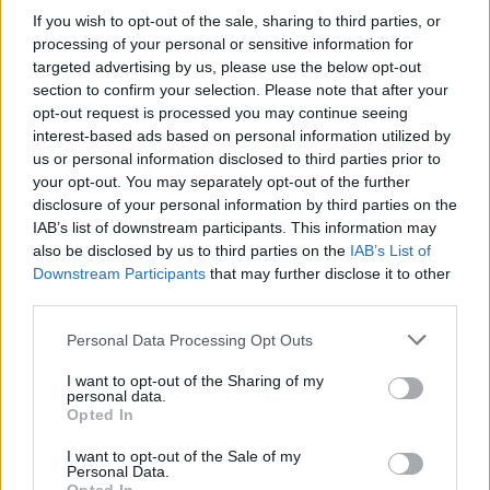
Επιπλέον, υπάρχει αδιαφορία συμμετοχής νέων
If you wish to opt-out of the sale, sharing to third parties, or
επαγγελμάτων υγείας για εργασία στο ΕΣΥ, το
processing of your personal or sensitive information for
ΕΚΑΒ και την Πρόνοια. Κύρια αιτία γι’ αυτό είναι
targeted advertising by us, please use the below opt-out
section to confirm your selection. Please note that after your
οι χαμηλές αμοιβές και οι δυσμενείς συνθήκες
opt-out request is processed you may continue seeing
εργασίας.
interest-based ads based on personal information utilized by
us or personal information disclosed to third parties prior to
Γιατροί και εργαζόμενοι στα νοσοκομεία ζητούν
your opt-out. You may separately opt-out of the further
την άμεση απόσυρση του νομοσχεδίου.
disclosure of your personal information by third parties on the
Διεκδικούν επίσης, μεταξύ άλλων, προσλήψεις
IAB’s list of downstream participants. This information may
προσωπικού, αύξηση των μισθών, μονιμοποίηση
also be disclosed by us to third parties on the
IAB’s List of
Downstream Participants
that may further disclose it to other
των επικουρικών και συμβασιούχων και ένταξη
third parties.
στα βαρέα και ανθυγιεινά επαγγέλματα (ΒΑΕ).
Personal Data Processing Opt Outs
Φωτογραφία: iStock
I want to opt-out of the Sharing of my
personal data.
Opted In
I want to opt-out of the Sale of my
Personal Data.