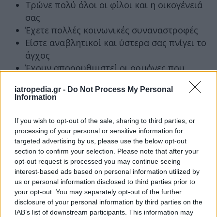
Τρώνε πολύ όλοι οι φίλοι και η οικογένειά
σας
Έχετε πολλές κοινωνικές συναναστροφές
Είστε αναβλητικοί και ύστερα σας πνίγει το
άγχος
Έχουν απορρυθμιστεί οι ορμόνες που
ρυθμίζουν την πείνα και τον κορεσμό της
iatropedia.gr -
Do Not Process My Personal
Δεν κοιμάστε αρκετά και δεν έχετε καθαρό
Information
μυαλό
Παραλείπετε γεύματα και ύστερα πεινάτε
If you wish to opt-out of the sale, sharing to third parties, or
πάρα πολύ
processing of your personal or sensitive information for
targeted advertising by us, please use the below opt-out
Κάνετε τη μία δίαιτα της μόδας πίσω από
section to confirm your selection. Please note that after your
την άλλη
opt-out request is processed you may continue seeing
interest-based ads based on personal information utilized by
Πότε γίνεται πρόβλημα η υπερφαγία
us or personal information disclosed to third parties prior to
your opt-out. You may separately opt-out of the further
Όπως προαναφέρθηκε όλοι οι άνθρωποι το
disclosure of your personal information by third parties on the
παρακάνουν κάποια στιγμή με το φαγητό. Εάν
IAB’s list of downstream participants. This information may