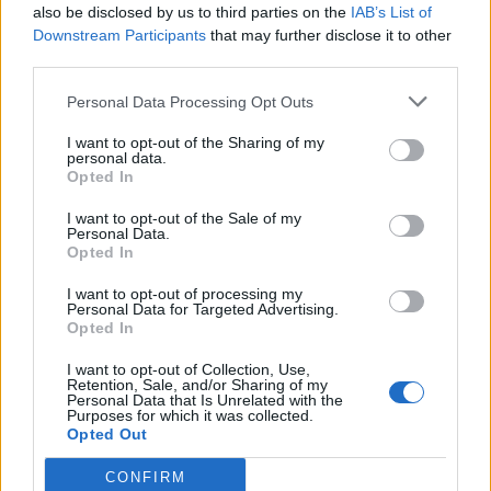
όμως εσείς έχετε φτάσει στο σημείο η
also be disclosed by us to third parties on the
IAB’s List of
υπερφαγία να σας κάνει να ντρέπεστε για τον
Downstream Participants
that may further disclose it to other
third parties.
εαυτό σας και να έχετε τύψεις, τότε μπορεί να
μετατρέπεται σε πρόβλημα, λέει η Dr. Albers. Το
Personal Data Processing Opt Outs
ίδιο ισχύει και αν σας προκαλεί έντονο άγχος ή
I want to opt-out of the Sharing of my
και κατάθλιψη ακόμα.
personal data.
Opted In
Αν, δε, η υπερφαγία σας φτάσει στο σημείο να
I want to opt-out of the Sale of my
επηρεάζει την καθημερινή λειτουργικότητά σας,
Personal Data.
συζητήστε το με τον γιατρό σας. Προφανώς
Opted In
πρέπει να μάθετε να προσέχετε τι και πόσο
I want to opt-out of processing my
τρώτε, αλλά ενδέχεται να χρειάζεστε βοήθεια
Personal Data for Targeted Advertising.
Opted In
για να το επιτύχετε.
I want to opt-out of Collection, Use,
Φωτογραφία: iStock
Retention, Sale, and/or Sharing of my
Personal Data that Is Unrelated with the
Purposes for which it was collected.
Opted Out
CONFIRM