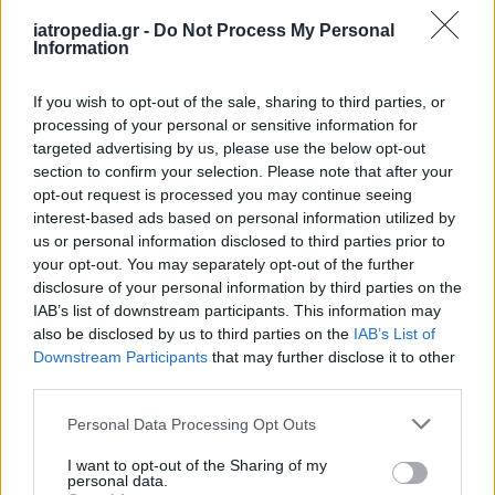
τους ίδιους κινδύνους με το αλάτι, η
υπερκατανάλωσή του δεν είναι αθώα. «Πολλοί
iatropedia.gr -
Do Not Process My Personal
Information
άνθρωποι παραπονούνται πως νιώθουν
στομαχικά ενοχλήματα όταν το παρακάνουν. Τα
If you wish to opt-out of the sale, sharing to third parties, or
ενοχλήματα αυτά συνήθως είναι καούρες ή
processing of your personal or sensitive information for
δυσπεψία και σίγουρα δεν είναι ευχάριστα», λέει
targeted advertising by us, please use the below opt-out
section to confirm your selection. Please note that after your
η ειδικός.
opt-out request is processed you may continue seeing
Ποια είναι λοιπόν η «ποσότητα ασφαλείας»; Η
interest-based ads based on personal information utilized by
us or personal information disclosed to third parties prior to
απάντηση πρακτικά εξαρτάται από τη γεύση και
your opt-out. You may separately opt-out of the further
το στομάχι σας. Καλό είναι όμως να μην το
disclosure of your personal information by third parties on the
παρακάνετε, διότι η γεύση του μπορεί να
IAB’s list of downstream participants. This information may
καλύψει όλες τις άλλες.
also be disclosed by us to third parties on the
IAB’s List of
Downstream Participants
that may further disclose it to other
Αν πάντως το ζητούμενο είναι τα οφέλη του
third parties.
στην υγεία, τότε μια μικρή ποσότητα είναι
Personal Data Processing Opt Outs
αρκετή για την απορρόφηση του σιδήρου και
άλλων συστατικών. Πόσο μικρή; «Ένα όγδοο από
I want to opt-out of the Sharing of my
personal data.
το κουταλάκι του γλυκού είναι αρκετό», λέει η