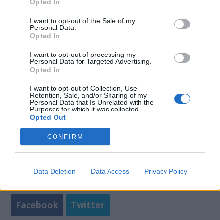
Opted In
Dr. Culbertson. «Είναι μία ποσότητα που
I want to opt-out of the Sale of my
συνήθως δεν δημιουργεί στομαχικά
Personal Data.
ενοχλήματα».
Opted In
Φωτογραφία: iStock
I want to opt-out of processing my
Personal Data for Targeted Advertising.
Opted In
I want to opt-out of Collection, Use,
Retention, Sale, and/or Sharing of my
Personal Data that Is Unrelated with the
Purposes for which it was collected.
Opted Out
CONFIRM
Data Deletion
Data Access
Privacy Policy
Facebook
Twitter