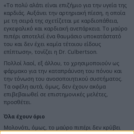
«Το πολύ αλάτι είναι επιζήμιο για την υγεία της
καρδιάς. Αυξάνει την αρτηριακή πίεση, η οποία
με τη σειρά της σχετίζεται με καρδιοπάθεια,
εγκεφαλικό και καρδιακή ανεπάρκεια. Το μαύρο
πιπέρι αποτελεί ένα θαυμάσιο υποκατάστατό
του και δεν έχει καμία τέτοιου είδους
επίπτωση», τονίζει η Dr. Culbertson.
Πολλοί λαοί, εξ άλλου, το χρησιμοποιούν ως
φάρμακο για την καταπράϋνση του πόνου και
την τόνωση του ανοσοποιητικού συστήματος.
Τα οφέλη αυτά, όμως, δεν έχουν ακόμα
επιβεβαιωθεί σε επιστημονικές μελέτες,
προσθέτει.
Όλα έχουν όριο
Μολονότι, όμως, το μαύρο πιπέρι δεν κρύβει