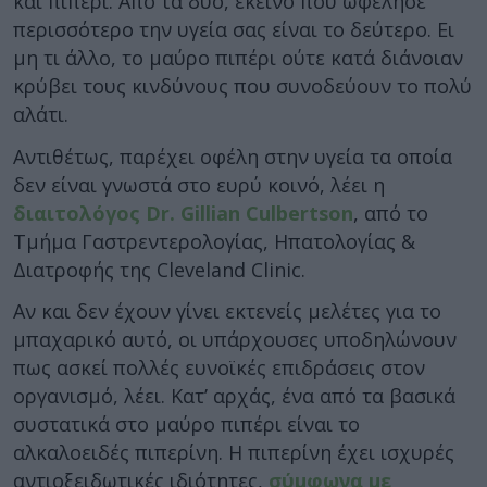
και πιπέρι. Από τα δύο, εκείνο που ωφέλησε
περισσότερο την υγεία σας είναι το δεύτερο. Ει
μη τι άλλο, το μαύρο πιπέρι ούτε κατά διάνοιαν
κρύβει τους κινδύνους που συνοδεύουν το πολύ
αλάτι.
Αντιθέτως, παρέχει οφέλη στην υγεία τα οποία
δεν είναι γνωστά στο ευρύ κοινό, λέει η
διαιτολόγος Dr. Gillian Culbertson
, από το
Τμήμα Γαστρεντερολογίας, Ηπατολογίας &
Διατροφής της Cleveland Clinic.
Αν και δεν έχουν γίνει εκτενείς μελέτες για το
μπαχαρικό αυτό, οι υπάρχουσες υποδηλώνουν
πως ασκεί πολλές ευνοϊκές επιδράσεις στον
οργανισμό, λέει. Κατ’ αρχάς, ένα από τα βασικά
συστατικά στο μαύρο πιπέρι είναι το
αλκαλοειδές πιπερίνη. Η πιπερίνη έχει ισχυρές
αντιοξειδωτικές ιδιότητες,
σύμφωνα με