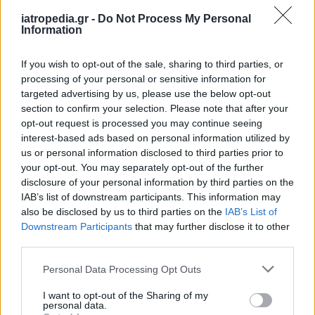
iatropedia.gr -
Do Not Process My Personal
Σημάδια ότι τα κατεψυγμένα τρόφιμα
Information
έχουν χαλάσει
If you wish to opt-out of the sale, sharing to third parties, or
Αν και τα τρόφιμα που έχουν καταψυχθεί είναι
processing of your personal or sensitive information for
ασφαλή για κατανάλωση (με την προϋπόθεση ότι
targeted advertising by us, please use the below opt-out
έχουν καταψυχθεί σωστά και σε ποιοτική
section to confirm your selection. Please note that after your
κατάσταση), ακολουθούν ορισμένα προφανή
opt-out request is processed you may continue seeing
interest-based ads based on personal information utilized by
σημάδια ότι μπορεί να έχουν χαλάσει:
us or personal information disclosed to third parties prior to
your opt-out. You may separately opt-out of the further
Έγκαυμα κατάψυξης
. Αυτό συμβαίνει όταν
disclosure of your personal information by third parties on the
τα κατεψυγμένα τρόφιμα έχουν εκτεθεί
IAB’s list of downstream participants. This information may
στον αέρα. Το φαγητό είναι ασφαλές για
also be disclosed by us to third parties on the
IAB’s List of
κατανάλωση, αλλά μπορεί να είναι ξηρό και
Downstream Participants
that may further disclose it to other
να έχει ανεπιθύμητη υφή. Εάν μόνο μικρά
third parties.
τμήματα του φαγητού έχουν καεί στην
Personal Data Processing Opt Outs
κατάψυξη, μπορείτε απλώς να τα κόψετε και
να φάτε το υπόλοιπο.
I want to opt-out of the Sharing of my
personal data.