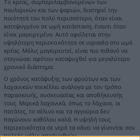
Το κρέας, συμπεριλαμβανομένων των
πουλερικών και των ψαριών, διατηρεί την
ποιότητά του πολύ περισσότερο, όταν είναι
κατεψυγμένο σε ωμή κατάσταση, έναντι όταν
είναι μαγειρεμένο. Αυτό οφείλεται στην
υψηλότερη περιεκτικότητα σε υγρασία στο ωμό
κρέας. Μόλις μαγειρευτεί, είναι πιο πιθανό να
στεγνώσει αφότου καταψυχθεί για μεγαλύτερο
χρονικό διάστημα.
Ο χρόνος κατάψυξης των φρούτων και των
λαχανικών ποικίλλει ανάλογα με τον τρόπο
παρασκευής, συσκευασίας και αποθήκευσής
τους. Μερικά λαχανικά, όπως το λάχανο, οι
πατάτες, το σέλινο και τα αγγούρια δεν
παγώνουν καθόλου καλά. Η υψηλή τους
περιεκτικότητα σε νερό τα κάνει να γίνονται σαν
πολτός μόλις αποψυχθούν.