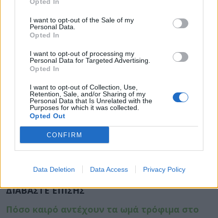
Μυρωδιά.
Μόλις αποψυχθεί, κάντε μια
Opted In
δοκιμή όσφρησης. Εάν μυρίζει άσχημα, τότε
I want to opt-out of the Sale of my
είναι καλύτερο να το πετάξετε.
Personal Data.
Opted In
Υφή.
Μια χυλώδης ή γλοιώδης υφή είναι
ένας δείκτης αλλοίωσης που προκαλείται
I want to opt-out of processing my
Personal Data for Targeted Advertising.
από βακτήρια.
Opted In
Χρώμα.
Το χρώμα δεν είναι ο μοναδικός
I want to opt-out of Collection, Use,
δείκτης αλλοίωσης, αφού πολλά φρέσκα
Retention, Sale, and/or Sharing of my
τρόφιμα αλλάζουν χρώμα μόλις παγώσουν.
Personal Data that Is Unrelated with the
Purposes for which it was collected.
Το ξεθώριασμα ή μια σκουρόχρωμη όψη
Opted Out
ενός τροφίμου εκτός από τις αλλαγές στη
CONFIRM
μυρωδιά ή την υφή μπορεί να υποδηλώνει
αλλοίωση.
Data Deletion
Data Access
Privacy Policy
Πηγή:
https://www.healthline.com
ΔΙΑΒΑΣΤΕ ΕΠΙΣΗΣ
Πόσο καιρό αντέχουν τα ωμά τρόφιμα στο