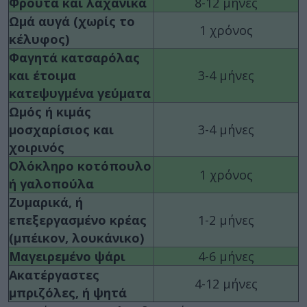
Φρούτα και λαχανικά
8-12 μήνες
Ωμά αυγά (χωρίς το
1 χρόνος
κέλυφος)
Φαγητά κατσαρόλας
και έτοιμα
3-4 μήνες
κατεψυγμένα γεύματα
Ωμός ή κιμάς
μοσχαρίσιος και
3-4 μήνες
χοιρινός
Ολόκληρο κοτόπουλο
1 χρόνος
ή γαλοπούλα
Ζυμαρικά, ή
επεξεργασμένο κρέας
1-2 μήνες
(μπέικον, λουκάνικο)
Μαγειρεμένο ψάρι
4-6 μήνες
Ακατέργαστες
4-12 μήνες
μπριζόλες, ή ψητά