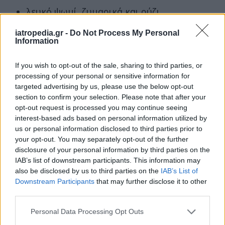
λευκό ψωμί, ζυμαρικά και ρύζι
κέικ, μπισκότα και αρτοσκευάσματα
iatropedia.gr -
Do Not Process My Personal
πολλά δημητριακά πρωινού
Information
ζύμη πίτσας
γλυκά επιδόρπια
If you wish to opt-out of the sale, sharing to third parties, or
άσπρο αλεύρι
processing of your personal or sensitive information for
targeted advertising by us, please use the below opt-out
section to confirm your selection. Please note that after your
Αλκοόλ
opt-out request is processed you may continue seeing
Οι άνθρωποι που καταναλώνουν αλκοόλ θα
interest-based ads based on personal information utilized by
us or personal information disclosed to third parties prior to
πρέπει να προσπαθούν να το κάνουν με μέτρο.
your opt-out. You may separately opt-out of the further
Αυτό σημαίνει ότι πρέπει να μην καταναλώνουν
disclosure of your personal information by third parties on the
περισσότερο από
ένα ποτό την ημέρα για τις
IAB’s list of downstream participants. This information may
γυναίκες
και όχι περισσότερα από
δύο ποτά
also be disclosed by us to third parties on the
IAB’s List of
Downstream Participants
that may further disclose it to other
την ημέρα για τους άνδρες
.
third parties.
Μερικοί πιστεύουν ότι η μέτρια πρόσληψη
Personal Data Processing Opt Outs
κόκκινου κρασιού μπορεί να βοηθήσει στην