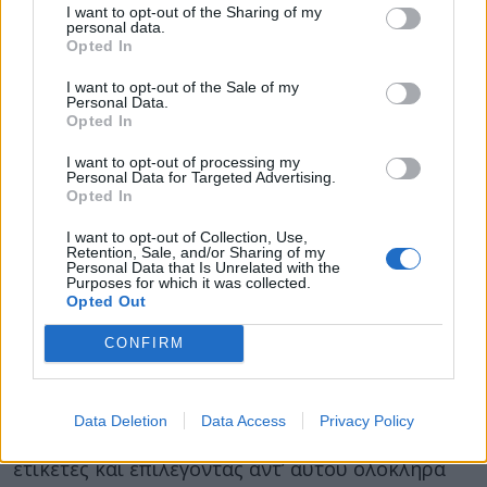
προστασία της καρδιάς, επειδή περιέχει
I want to opt-out of the Sharing of my
personal data.
ρεσβερατρόλη. Ωστόσο, τα στοιχεία γι’ αυτό
Opted In
είναι αδύναμα, σύμφωνα με το πανεπιστήμιο
I want to opt-out of the Sale of my
του Χάρβαρντ.
Personal Data.
Opted In
Αλάτι
I want to opt-out of processing my
Personal Data for Targeted Advertising.
Η υπερβολική κατανάλωση αλατιού (νάτριο)
Opted In
μπορεί να προκαλέσει υψηλή αρτηριακή πίεση
I want to opt-out of Collection, Use,
και να αυξήσει τον καρδιαγγειακό κίνδυνο.
Retention, Sale, and/or Sharing of my
Personal Data that Is Unrelated with the
Η AHA λέει ότι η
μείωση της πρόσληψης
Purposes for which it was collected.
Opted Out
νατρίου κατά 1.000 mg την ημέρα
μπορεί να
μειώσει την αρτηριακή σας πίεση.
CONFIRM
Πολλά επεξεργασμένα τρόφιμα περιέχουν
πρόσθετο αλάτι, επομένως πρέπει να
Data Deletion
Data Access
Privacy Policy
παρακολουθείτε την πρόσληψη, διαβάζοντας τις
ετικέτες και επιλέγοντας αντ’ αυτού ολόκληρα