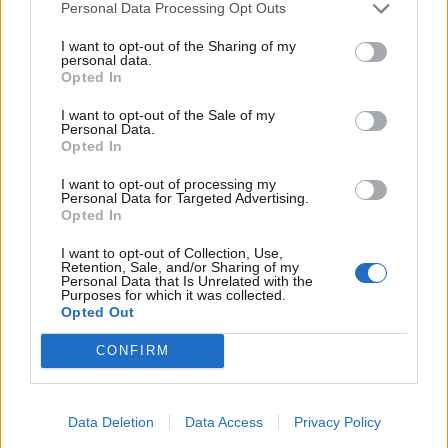
Personal Data Processing Opt Outs
προστασία από:
I want to opt-out of the Sharing of my
Την υπέρταση
personal data.
Opted In
Την αθηροσκλήρωση
Το εγκεφαλικό επεισόδιο
I want to opt-out of the Sale of my
Personal Data.
Το έμφραγμα του μυοκαρδίου
Opted In
I want to opt-out of processing my
Ευνοεί την καλή λειτουργία του εντέρου
Personal Data for Targeted Advertising.
Opted In
Επειδή το κουνουπίδι περιέχει πολλές φυτικές
ίνες, τροφοδοτεί τα ωφέλιμα βακτήρια του
I want to opt-out of Collection, Use,
Retention, Sale, and/or Sharing of my
εντέρου. Τα βακτήρια αυτά μειώνουν τη
Personal Data that Is Unrelated with the
Purposes for which it was collected.
φλεγμονή και προάγουν την πεπτική υγεία.
Opted Out
Επιπλέον, η επαρκής κατανάλωση φυτικών ινών
CONFIRM
μπορεί να συμβάλλει στην πρόληψη πεπτικών
διαταραχών όπως:
Η δυσκοιλιότητα
Data Deletion
Data Access
Privacy Policy
Η εκκολπωματική νόσος