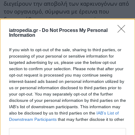
διεγείρουν την αποβολή των καρκινογόνων από
τον οργανισμό, σύμφωνα με έρευνα που
δημοσιεύθηκε στην
φαρμακευτική
επιθεώρηση Current Drug Metabolism
.
iatropedia.gr -
Do Not Process My Personal
Information
Προστατεύει την καρδιαγγειακή υγεία
If you wish to opt-out of the sale, sharing to third parties, or
Μερικές μελέτες έχουν δείξει πως η
processing of your personal or sensitive information for
συστηματική κατανάλωση κραμβοειδών, όπως
targeted advertising by us, please use the below opt-out
το κουνουπίδι, δρα προστατευτικά στην
section to confirm your selection. Please note that after your
καρδιαγγειακή υγεία.
opt-out request is processed you may continue seeing
interest-based ads based on personal information utilized by
Η δράση αυτή μπορεί και πάλι να οφείλεται στην
us or personal information disclosed to third parties prior to
your opt-out. You may separately opt-out of the further
σουλφοραφάνη, η οποία διαθέτεικαι
disclosure of your personal information by third parties on the
αντιφλεγμονώδεις ιδιότητες. Ανασκόπηση της
IAB’s list of downstream participants. This information may
ιατρικής βιβλιογραφίας που δημοσιεύθηκε το
also be disclosed by us to third parties on the
IAB’s List of
2015 στην
ιατρική επιθεώρηση Oxidative
Downstream Participants
that may further disclose it to other
Medicine and Cellular Longevity
third parties.
, έδειξε ότι
σουλφοραφάνη μπορεί να συμβάλλει στην