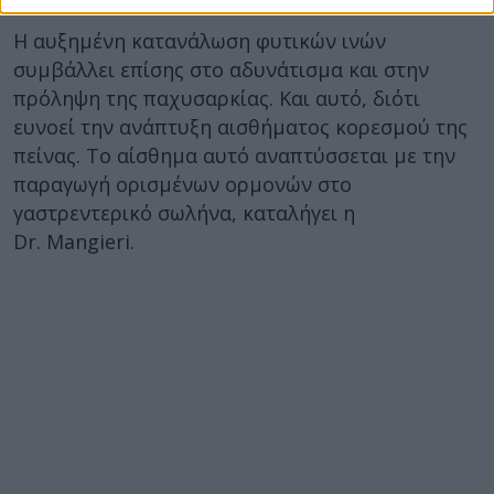
Η αυξημένη κατανάλωση φυτικών ινών
συμβάλλει επίσης στο αδυνάτισμα και στην
πρόληψη της παχυσαρκίας. Και αυτό, διότι
ευνοεί την ανάπτυξη αισθήματος κορεσμού της
πείνας. Το αίσθημα αυτό αναπτύσσεται με την
παραγωγή ορισμένων ορμονών στο
γαστρεντερικό σωλήνα, καταλήγει η
Dr. Mangieri.