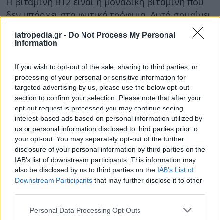
Η βιταμίνη Β12 είναι η μοναδική βιταμίνη που
δεν υπάρχει στα φυτικά τρόφιμα. Αυτό σημαίνει
ότι οι βίγκαν δεν παίρνουν αρκετό από αυτό το
iatropedia.gr -
Do Not Process My Personal
θρεπτικό συστατικό.
Information
Καλές πηγές βιταμίνης Β12 είναι τα
If you wish to opt-out of the sale, sharing to third parties, or
εμπλουτισμένα δημητριακά, τα μη
processing of your personal or sensitive information for
γαλακτοκομικά γάλατα και τα vegan
targeted advertising by us, please use the below opt-out
συμπληρώματα.
section to confirm your selection. Please note that after your
opt-out request is processed you may continue seeing
Οι γαλακτο-χορτοφάγοι και οι γαλακτο-ωο-
interest-based ads based on personal information utilized by
χορτοφάγοι τρώνε γαλακτοκομικά και αυγά
us or personal information disclosed to third parties prior to
your opt-out. You may separately opt-out of the further
οπότε είναι λιγότερο πιθανό να αναπτύξουν
disclosure of your personal information by third parties on the
ανεπάρκεια Β12.
IAB’s list of downstream participants. This information may
also be disclosed by us to third parties on the
IAB’s List of
Αλλά οι ειδικοί συνιστούν στους χορτοφάγους
Downstream Participants
that may further disclose it to other
ηλικίας 50 ετών και άνω να λαμβάνουν
third parties.
συμπλήρωμα Β12. Το σώμα μας δεν απορροφά
αποτελεσματικά τις διατροφικές πηγές
Personal Data Processing Opt Outs