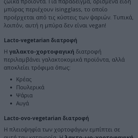
ζωικά προϊόντα. Για παράδειγμα, ορισμένα είδη
μπύρας περιέχουν isingglass, το οποίο
προέρχεται από τις κύστεις των ψαριών. Τυπικά,
λοιπόν, αυτή η μπύρα δεν είναι vegan!
Lacto-vegetarian διατροφή
Η
γαλακτο-χορτοφαγική
διατροφή
περιλαμβάνει γαλακτοκομικά προϊόντα, αλλά
αποκλείει τρόφιμα όπως:
Κρέας
Πουλερικά
Ψάρια
Αυγά
Lacto-ovo-vegetarian διατροφή
Η πλειοψηφία των χορτοφάγων εμπίπτει σε
αυτή την κατηγορία. Η
λακτο-ωο-χορτοφαγική