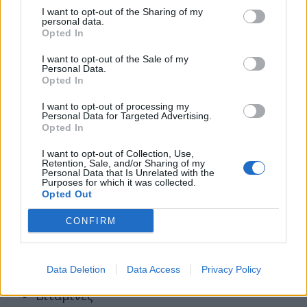
βιταμίνης Β12 μετά από αυτή την ηλικία. Αλλά
I want to opt-out of the Sharing of my
και πάλι, όπως με κάθε συμπλήρωμα, η Kaetzel
personal data.
Opted In
συμβουλεύει να ρωτήσετε τον γιατρό ή τον
διαιτολόγο σας σχετικά με την λήψη
I want to opt-out of the Sale of my
Personal Data.
συμπληρωμάτων βιταμίνης Β12 πριν ξεκινήσετε.
Opted In
I want to opt-out of processing my
Μη ισορροπημένη διατροφή
Personal Data for Targeted Advertising.
Opted In
Είναι σημαντικό κάθε χορτοφαγική διατροφή να
είναι ισορροπημένη.
I want to opt-out of Collection, Use,
Retention, Sale, and/or Sharing of my
Personal Data that Is Unrelated with the
Μια χορτοφαγική διατροφή πρέπει να
Purposes for which it was collected.
Opted Out
προσφέρει τις σωστές ποσότητες από τα εξής:
Υδατάνθρακες
CONFIRM
Πρωτεΐνη
Λίπος
Data Deletion
Data Access
Privacy Policy
Ίνες
Βιταμίνες