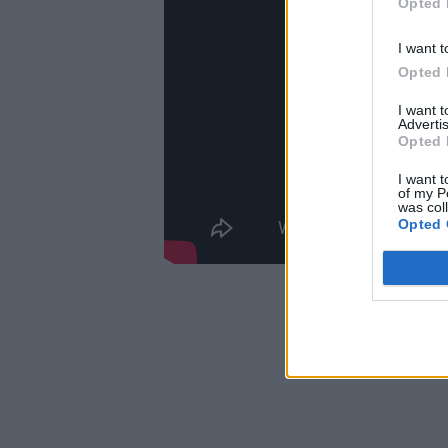
Opted 
I want t
Opted 
I want 
Advertis
Opted 
I want t
of my P
was col
Opted 