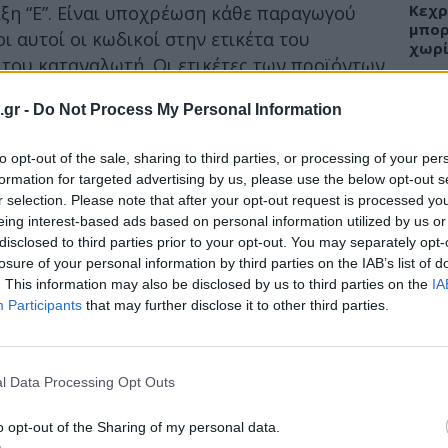
Κεχρ
ιξη “E”. Είναι υποχρέωση κάθε παραγωγού
μπορ
 αυτοί οι κωδικοί στην ετικέτα του
χωρί
 του καταναλωτή. Οι ετικέτες των προϊόντων
ην λειτουργία της πρόσθετης ουσίας στο
.gr -
Do Not Process My Personal Information
ηρητικό) και την συγκεκριμένη ουσία που
 αναφορά στον κατάλληλο κωδικό “Ε” ή στο
ΕΙΔΗ
to opt-out of the sale, sharing to third parties, or processing of your per
formation for targeted advertising by us, please use the below opt-out s
Άδων
r selection. Please note that after your opt-out request is processed y
ζονται στις ετικέτες των τροφίμων είναι τα
προσ
eing interest-based ads based on personal information utilized by us or
Ακτι
νε τα προϊόντα εξαιτίας της φυσικής
disclosed to third parties prior to your opt-out. You may separately opt-
 ατμόσφαιρα), τα χρώματα, οι
losure of your personal information by third parties on the IAB’s list of
οιητές, οι πυκνωτικές και πηκτικές ουσίες,
. This information may also be disclosed by us to third parties on the
IA
Participants
that may further disclose it to other third parties.
ές ουσίες.
ΥΓΕΙ
Εξάν
αλλε
l Data Processing Opt Outs
εξηγ
o opt-out of the Sharing of my personal data.