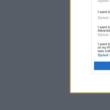
Opted 
I want t
Opted 
I want 
Advertis
Opted 
I want t
of my P
was col
Opted 