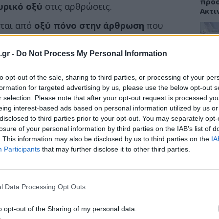
προσ
υρικό οξύ
στις αρθρώσεις.
Ακτι
εται από
οξύ πόνο στην άρθρωση
που
λάχιστη πίεση, από φλεγμονή της άρθρωσης,
μα του δέρματος
γύρω από την άρθρωση.
.gr -
Do Not Process My Personal Information
ΥΓΕΙ
στο αίμα υπερβαίνουν 10 mg/dL, τότε
ς ανάπτυξης ουρικής αρθρίτιδας.
to opt-out of the sale, sharing to third parties, or processing of your per
Εξάν
αλλε
formation for targeted advertising by us, please use the below opt-out s
ρικής αρθρίτιδας, ξέρετε ότι είναι ένας
εξηγ
r selection. Please note that after your opt-out request is processed y
. Θα πρέπει επίσης να γνωρίζετε ότι ο
eing interest-based ads based on personal information utilized by us or
disclosed to third parties prior to your opt-out. You may separately opt-
βαίνει, όταν η διατροφή σας είναι πλούσια
losure of your personal information by third parties on the IAB’s list of
. This information may also be disclosed by us to third parties on the
IA
ΥΓΕΙ
Participants
that may further disclose it to other third parties.
Πανδ
μπορ
επόμ
l Data Processing Opt Outs
o opt-out of the Sharing of my personal data.