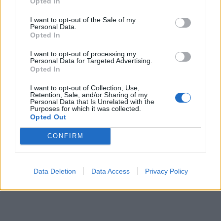
Opted In
μαύρο καφέ μπορεί να συμβάλει στη
I want to opt-out of the Sale of my
συνολική μείωση της ημερήσιας πρόσληψης
Personal Data.
θερμίδων
.
Opted In
Οι ειδικοί υπενθυμίζουν, πάντως, ότι
ο καφές
I want to opt-out of processing my
Personal Data for Targeted Advertising.
από μόνος του δεν αρκεί για απώλεια
Opted In
βάρους
. Η μείωση του σπλαχνικού λίπους
I want to opt-out of Collection, Use,
απαιτεί συνολικά υγιεινές συνήθειες, με σωστή
Retention, Sale, and/or Sharing of my
Personal Data that Is Unrelated with the
διατροφή, συστηματική άσκηση και επαρκή
Purposes for which it was collected.
Opted Out
ύπνο.
Φωτογραφία: istock
CONFIRM
Data Deletion
Data Access
Privacy Policy