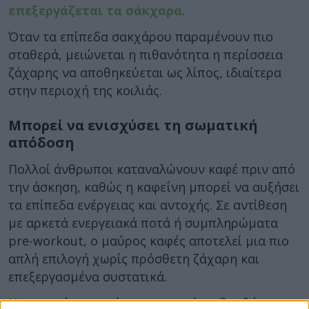
επεξεργάζεται τα σάκχαρα
.
Όταν τα επίπεδα σακχάρου παραμένουν πιο
σταθερά, μειώνεται η πιθανότητα η περίσσεια
ζάχαρης να αποθηκεύεται ως λίπος, ιδιαίτερα
στην περιοχή της κοιλιάς.
Μπορεί να ενισχύσει τη σωματική
απόδοση
Πολλοί άνθρωποι καταναλώνουν καφέ πριν από
την άσκηση, καθώς η καφεΐνη μπορεί να αυξήσει
τα επίπεδα ενέργειας και αντοχής. Σε αντίθεση
με αρκετά ενεργειακά ποτά ή συμπληρώματα
pre-workout, ο μαύρος καφές αποτελεί μια πιο
απλή επιλογή χωρίς πρόσθετη ζάχαρη και
επεξεργασμένα συστατικά.
Η περισσότερη ενέργεια μπορεί να βοηθήσει