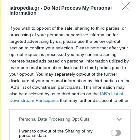
κάποιον να εντάξει πιο εύκολα τη σωματική
iatropedia.gr -
Do Not Process My Personal
δραστηριότητα στην καθημερινότητά του, κάτι
Information
που είναι καθοριστικό για τη μακροχρόνια
If you wish to opt-out of the sale, sharing to third parties, or
απώλεια λίπους.
processing of your personal or sensitive information for
Οι ειδικοί σημειώνουν επίσης ότι ο καφές έχει
targeted advertising by us, please use the below opt-out
section to confirm your selection. Please note that after your
ήπια διουρητική δράση, γι’ αυτό είναι
opt-out request is processed you may continue seeing
σημαντική η επαρκής ενυδάτωση πριν και
interest-based ads based on personal information utilized by
μετά την άσκηση
.
us or personal information disclosed to third parties prior to
your opt-out. You may separately opt-out of the further
Έχει ελάχιστες θερμίδες
disclosure of your personal information by third parties on the
IAB’s list of downstream participants. This information may
Ο σκέτος μαύρος καφές περιέχει πολύ λίγες
also be disclosed by us to third parties on the
IAB’s List of
Downstream Participants
that may further disclose it to other
θερμίδες, αρκεί να μην προστίθενται ζάχαρη,
third parties.
σιρόπια ή γάλα με υψηλά λιπαρά.
Personal Data Processing Opt Outs
Για άτομα που καταναλώνουν συχνά
αναψυκτικά, χυμούς ή ροφήματα καφέ με
I want to opt-out of the Sharing of my
personal data.
πολλές θερμίδες, η αντικατάστασή τους με