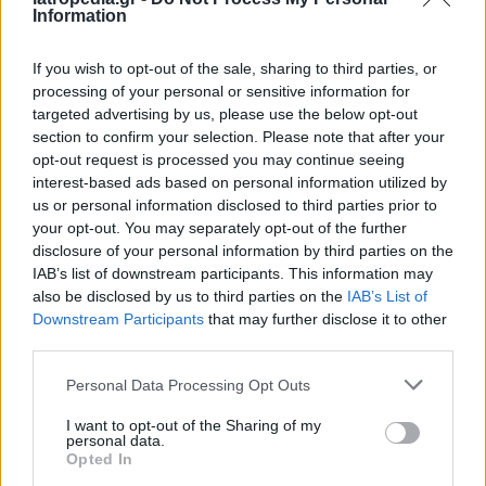
και με 10% χαμηλότερο κίνδυνο καρδιαγγειακών
Information
παθήσεων, διαβήτη τύπου 2 και αναπνευστικών
παθήσεων, τονίζουν οι ερευνητές. «
Αυτή είναι
If you wish to opt-out of the sale, sharing to third parties, or
περίπου η ποσότητα φλαβονοειδών που θα
processing of your personal or sensitive information for
καταναλώνατε σε δύο φλιτζάνια τσάι
», προσθέτουν.
targeted advertising by us, please use the below opt-out
section to confirm your selection. Please note that after your
«
Ωστόσο,
όσοι κατανάλωναν μια ευρύτερη
opt-out request is processed you may continue seeing
ποικιλία φλαβονοειδών, είχαν ακόμη
interest-based ads based on personal information utilized by
us or personal information disclosed to third parties prior to
χαμηλότερο κίνδυνο εμφάνισης αυτών των
your opt-out. You may separately opt-out of the further
ασθενειών, ακόμη και όταν κατανάλωναν την
disclosure of your personal information by third parties on the
ίδια συνολική ποσότητα
», εξηγούν.
IAB’s list of downstream participants. This information may
also be disclosed by us to third parties on the
IAB’s List of
Έτσι, για παράδειγμα, αντί να πίνετε απλώς τσάι,
Downstream Participants
that may further disclose it to other
είναι καλύτερο να τρώτε μια σειρά από τροφές
third parties.
πλούσιες σε φλαβονοειδή, όπως μούρα, μήλα
Personal Data Processing Opt Outs
και μαύρη σοκολάτα.
I want to opt-out of the Sharing of my
Φωτογραφία iStock
personal data.
Opted In