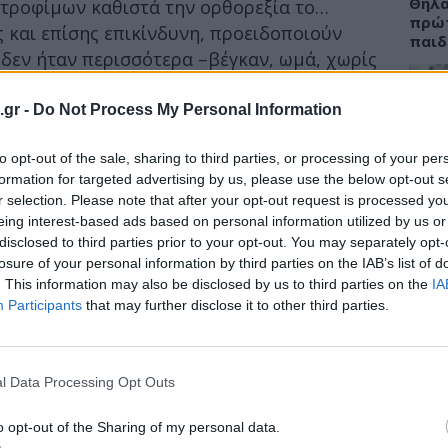
Θηλα
 τροφίμων καθιστά την ορθορεξία το…
πρώτ
ς και επίσης επικίνδυνη, προειδοποιούν
παιδ
έ δεν ήταν περισσότερα –βέγκαν, ωμά, χωρίς
ω καθεξής.
.gr -
Do Not Process My Personal Information
βάλλει η εμμονή για βρώση αποκλειστικά
ΕΙΔΗ
ούν μόνο την αρχή της ορθορεξίας αλλά
to opt-out of the sale, sharing to third parties, or processing of your per
τημάτων, όπως το να αποβεί η ποιότητα εις
Ελλε
formation for targeted advertising by us, please use the below opt-out s
στον
 τελικά σε προβλήματα υγείας.
r selection. Please note that after your opt-out request is processed y
ασφά
eing interest-based ads based on personal information utilized by us or
ύγχρονη αυτή μανία με την υγιεινή διατροφή
disclosed to third parties prior to your opt-out. You may separately opt-
ας να εξελιχθεί σε νέο ψυχοδιατροφικό
losure of your personal information by third parties on the IAB’s list of
. This information may also be disclosed by us to third parties on the
IA
ι επισημαίνουν ότι οι κανόνες που θέτουν
Participants
that may further disclose it to other third parties.
οφής απαιτούν την ίδια ενέργεια και χρόνο
ΠΑΙΔ
 από άλλες διατροφικές διαταραχές.
Παιδ
κανό
l Data Processing Opt Outs
o opt-out of the Sharing of my personal data.