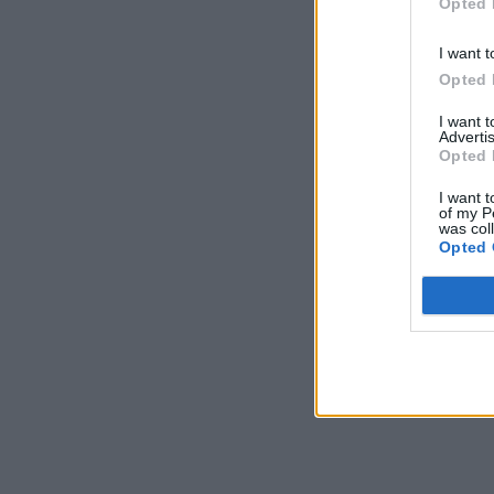
Opted 
I want t
Opted 
I want 
Advertis
Opted 
I want t
of my P
was col
Opted 