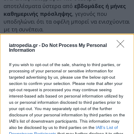
αποτελέσματα ύστερα από
εβδομάδες ή μήνες
καθημερινής πρόσληψης
, γεγονός που
υποδηλώνει ότι τα οφέλη μπορεί να ενισχύονται
με τη συνέπεια.
Αν και τα δεδομένα είναι ενθαρρυντικά, οι
iatropedia.gr -
Do Not Process My Personal
επιστήμονες επισημαίνουν ότι τα άγρια
Information
μύρτιλλα
δεν αποτελούν θεραπεία
για
νευροεκφυλιστικές νόσους. Ωστόσο, μπορούν να
If you wish to opt-out of the sale, sharing to third parties, or
λειτουργήσουν
προληπτικά
, ως μέρος μιας
processing of your personal or sensitive information for
targeted advertising by us, please use the below opt-out
ισορροπημένης διατροφής, συμβάλλοντας στη
section to confirm your selection. Please note that after your
διατήρηση της γνωστικής υγείας και στη
opt-out request is processed you may continue seeing
βραδύτερη ηλικιακή έκπτωση των εγκεφαλικών
interest-based ads based on personal information utilized by
λειτουργιών.
us or personal information disclosed to third parties prior to
your opt-out. You may separately opt-out of the further
disclosure of your personal information by third parties on the
IAB’s list of downstream participants. This information may
also be disclosed by us to third parties on the
IAB’s List of
Downstream Participants
that may further disclose it to other