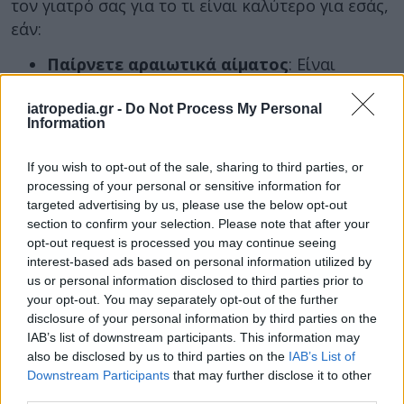
τον γιατρό σας για το τι είναι καλύτερο για εσάς,
εάν:
Παίρνετε αραιωτικά αίματος
: Είναι
πλούσιο σε βιταμίνη Κ, η οποία βοηθά στην
πήξη του αίματος. Εάν τρώτε περισσότερο
iatropedia.gr -
Do Not Process My Personal
Information
από το συνηθισμένο, μπορεί να αλλάξει ο
τρόπος με τον οποίο ο οργανισμός
If you wish to opt-out of the sale, sharing to third parties, or
ανταποκρίνεται στο φάρμακό σας. Αν και
processing of your personal or sensitive information for
δεν χρειάζεται να αποφεύγετε εντελώς το
targeted advertising by us, please use the below opt-out
section to confirm your selection. Please note that after your
μπρόκολο, εάν παίρνετε αντιπηκτικά, θα
opt-out request is processed you may continue seeing
πρέπει να διατηρήσετε σταθερή την
interest-based ads based on personal information utilized by
ποσότητα βιταμίνης Κ στη διατροφή σας.
us or personal information disclosed to third parties prior to
Έχετε σύνδρομο ευερέθιστου εντέρου
:
your opt-out. You may separately opt-out of the further
Το μπρόκολο μπορεί να προκαλέσει αέρια
disclosure of your personal information by third parties on the
IAB’s list of downstream participants. This information may
και να αναστατώσει τα έντερά σας.
also be disclosed by us to third parties on the
IAB’s List of
Έχετε προβλήματα με τους νεφρούς σας
:
Downstream Participants
that may further disclose it to other
Ο φώσφορος στο μπρόκολο μπορεί να
third parties.