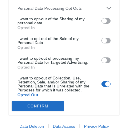
αρχίσει να συσσωρεύεται στο αίμα σας, εάν
Personal Data Processing Opt Outs
οι νεφροί σας δεν λειτουργούν καλά.
I want to opt-out of the Sharing of my
Πηγές: https://www.webmd.com/food-recipes/health-
personal data.
Opted In
benefits-broccoli,
https://www.healthline.com/nutrition/benefits-of-
I want to opt-out of the Sale of my
Personal Data.
broccoli
Opted In
φωτό: iStock
I want to opt-out of processing my
Personal Data for Targeted Advertising.
Opted In
ΔΙΑΒΑΣΤΕ ΕΠΙΣΗΣ
I want to opt-out of Collection, Use,
Ποιες τροφές ασκούν πίεση στο συκώτι:
Retention, Sale, and/or Sharing of my
Πρέπει να τις μειώσετε για υγιές ήπαρ
Personal Data that Is Unrelated with the
Purposes for which it was collected.
Opted Out
Σκόρδο: Ιδιότητες, χρήσεις, οφέλη,
παρενέργειες και ποιοι πρέπει να
CONFIRM
προσέχουν πολύ
Τα καλύτερα ψάρια για την υγεία: Πρωτεΐνες,
Data Deletion
Data Access
Privacy Policy