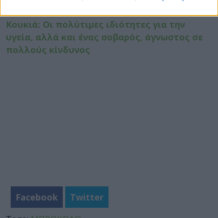
βιταμίνες, μέταλλα και οφέλη για ασθένειες
Κουκιά: Οι πολύτιμες ιδιότητες για την
υγεία, αλλά και ένας σοβαρός, άγνωστος σε
πολλούς κίνδυνος
Facebook
Twitter