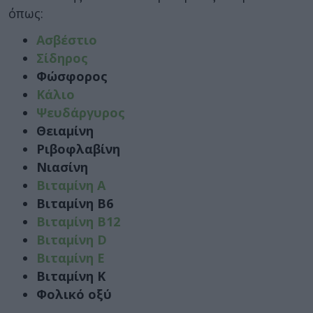
όπως:
Ασβέστιο
Σίδηρος
Φώσφορος
Κάλιο
Ψευδάργυρος
Θειαμίνη
Ριβοφλαβίνη
Νιασίνη
Βιταμίνη Α
Βιταμίνη Β6
Βιταμίνη Β12
Βιταμίνη D
Βιταμίνη Ε
Βιταμίνη Κ
Φολικό οξύ