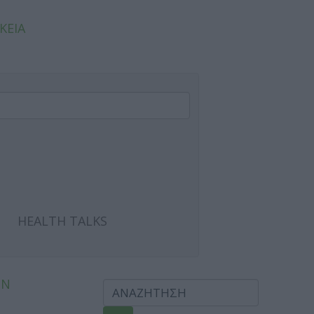
ΚΕΙΑ
HEALTH TALKS
ΩΝ