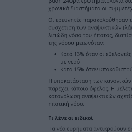
βάση 24ωρα ερωτηματολόγια δι
χρονικά διαστήματα οι συμμετέχ
Οι ερευνητές παρακολούθησαν το
συσχέτιση των αναψυκτικών (λάι
λιπώδη νόσο του ήπατος, διαπί
της νόσου μειωνόταν:
Κατά 13% όταν οι εθελοντέ
με νερό
Κατά 15% όταν υποκαθιστού
Η υποκατάσταση των κανονικών 
παρέχει κάποιο όφελος. Η μελέτ
κατανάλωση αναψυκτικών σχετίζ
ηπατική νόσο.
Τι λένε οι ειδικοί
Τα νέα ευρήματα αντικρούουν εκ