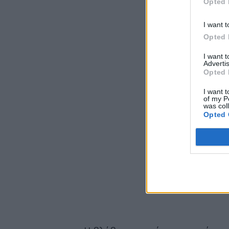
Opted 
I want t
Opted 
I want 
Advertis
Opted 
I want t
of my P
was col
Opted 