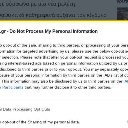
γρίπ
ι), σύμφωνα με μία νέα μελέτη.
αναψυκτικό καθημερινά αυξάνει τον κίνδυνο
άκι αναψυκτικό ή άλλο ρόφημα με ζάχαρη
ίνδυνο κατά 50%.
ΕΙΔΗ
.gr -
Do Not Process My Personal Information
ος του ήπατος (ΜΑΛΝΗ)
χαρακτηρίζεται
Σαμο
to opt-out of the sale, sharing to third parties, or processing of your per
διάσ
τικά κύτταρα, σε ανθρώπους που πίνουν
δύσβ
formation for targeted advertising by us, please use the below opt-out s
ς σχετίζεται με τα περιττά κιλά, την κακή
r selection. Please note that after your opt-out request is processed y
αβήτη τύπου 2.
eing interest-based ads based on personal information utilized by us or
disclosed to third parties prior to your opt-out. You may separately opt-
losure of your personal information by third parties on the IAB’s list of
ΥΓΕΙ
. This information may also be disclosed by us to third parties on the
IA
Participants
that may further disclose it to other third parties.
5 σο
πάθο
και 
l Data Processing Opt Outs
o opt-out of the Sharing of my personal data.