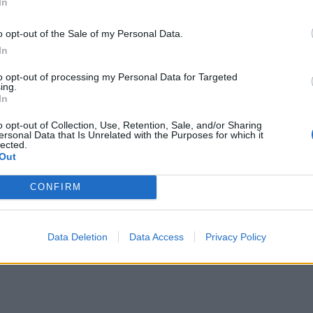
στικό. Σύγχρονες έρευνες, έχουν δείξει οτι
In
ημικά του διαθέτουν αντιφλεγμονώδεις
o opt-out of the Sale of my Personal Data.
ουν βοήθεια στην αθηροσκλήρωση και στην
In
 ήπαρ.
to opt-out of processing my Personal Data for Targeted
ing.
In
o opt-out of Collection, Use, Retention, Sale, and/or Sharing
ersonal Data that Is Unrelated with the Purposes for which it
lected.
Out
CONFIRM
Data Deletion
Data Access
Privacy Policy