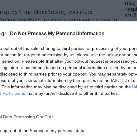
Πώς 
«γεμ
περιοχή της Μακεδονίας, ενώ είναι
επιβ
Κρόκος Κοζάνης, το οποίο πήρε και το όνομα
 ιδιαίτερο φυτό το οποίο εχει μελετηθεί για
.gr -
Do Not Process My Personal Information
ει στον οργανισμό, ενώ θεωρείται και ένα
αιτίας της ιδιαίτερης γεύσης που
ΕΙΔΗ
to opt-out of the sale, sharing to third parties, or processing of your per
τί η διαδικασία συγκομιδής του είναι
formation for targeted advertising by us, please use the below opt-out s
Άδων
 χειρονακτικά και κάθε στίγμα του φυτού
r selection. Please note that after your opt-out request is processed y
προσ
νθεί από το φυτό, και να μας προσφέρει
eing interest-based ads based on personal information utilized by us or
Ακτι
disclosed to third parties prior to your opt-out. You may separately opt-
θικτα.
losure of your personal information by third parties on the IAB’s list of
γίνει στο στίγμα του φυτού έχουν δείξει την
. This information may also be disclosed by us to third parties on the
IA
Participants
that may further disclose it to other third parties.
νοειδών (κροκίνη), και φλαβονοειδών, ενώ
ΥΓΕΙ
ναφερθεί ότι είναι η κροκίνη, η
Εξάν
αλλε
l Data Processing Opt Outs
 στην λαϊκή ιατρική ως αντικαταρροϊκό,
εξηγ
κό, ενώ υπάρχουν αναφορές για την χρήση
o opt-out of the Sharing of my personal data.