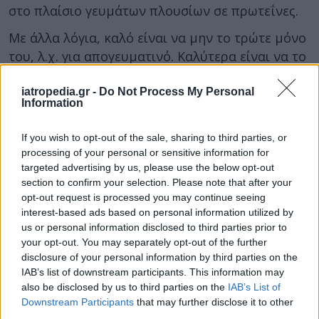
στο πλαίσιο γευμάτων πλουσίων σε πρωτεΐνες.
Με άλλα λόγια, καλό είναι να μην το τρώτε μόνο
του, λ.χ. για απογευματινό. Καλύτερα είναι να το
καταναλώνετε αμέσως μετά το μεσημεριανό
φαγητό ή μαζί με φέτα, μοτσαρέλα ή cottage
iatropedia.gr -
Do Not Process My Personal
Information
cheese, ξηρούς καρπούς ή φρέσκο αβοκάντο.
If you wish to opt-out of the sale, sharing to third parties, or
Προσέξτε τις ποσότητες
processing of your personal or sensitive information for
targeted advertising by us, please use the below opt-out
Όπως προαναφέρθηκε, η υπερκατανάλωση
section to confirm your selection. Please note that after your
καρπουζιού μπορεί να οδηγήσει σε σημαντική
opt-out request is processed you may continue seeing
αύξηση των επιπέδων γλυκόζης (σακχάρου) στο
interest-based ads based on personal information utilized by
αίμα. Μπορεί επίσης να προκαλέσει στομαχικά
us or personal information disclosed to third parties prior to
your opt-out. You may separately opt-out of the further
ενοχλήματα στους ανθρώπους με γαστρεντερικά
disclosure of your personal information by third parties on the
προβλήματα.
IAB’s list of downstream participants. This information may
also be disclosed by us to third parties on the
IAB’s List of
Θα καταλάβετε ότι έχετε φάει πολύ καρπούζι
Downstream Participants
that may further disclose it to other
εάν:
third parties.