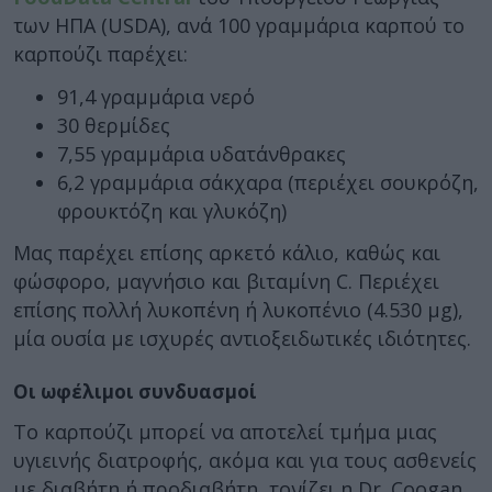
των ΗΠΑ (USDA), ανά 100 γραμμάρια καρπού το
καρπούζι παρέχει:
91,4 γραμμάρια νερό
30 θερμίδες
7,55 γραμμάρια υδατάνθρακες
6,2 γραμμάρια σάκχαρα (περιέχει σουκρόζη,
φρουκτόζη και γλυκόζη)
Μας παρέχει επίσης αρκετό κάλιο, καθώς και
φώσφορο, μαγνήσιο και βιταμίνη C. Περιέχει
επίσης πολλή λυκοπένη ή λυκοπένιο (4.530 μg),
μία ουσία με ισχυρές αντιοξειδωτικές ιδιότητες.
Οι ωφέλιμοι συνδυασμοί
Το καρπούζι μπορεί να αποτελεί τμήμα μιας
υγιεινής διατροφής, ακόμα και για τους ασθενείς
με διαβήτη ή προδιαβήτη, τονίζει η Dr. Coogan.