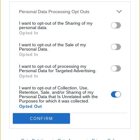
Αισθάνεστε φούσκωμα, έχετε αέρια ή
Personal Data Processing Opt Outs
παρουσιάσετε διάρροια
I want to opt-out of the Sharing of my
Παρατηρήσετε ότι διψάτε πολύ ή νιώθετε
personal data.
έντονη κόπωση (είναι πιθανές ενδείξεις
Opted In
υψηλού σακχάρου)
I want to opt-out of the Sale of my
Φάτε μονομιάς περισσότερα από δύο
Personal Data.
Opted In
φλιτζάνια καρπούζι κομμένο σε κύβους,
δίχως άλλα τρόφιμα που να το
I want to opt-out of processing my
Personal Data for Targeted Advertising.
εξισορροπούν
Opted In
Φωτογραφία: iStock
I want to opt-out of Collection, Use,
Retention, Sale, and/or Sharing of my
Personal Data that Is Unrelated with the
Purposes for which it was collected.
Opted Out
CONFIRM