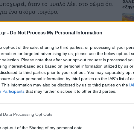
αλλε
 υποχωρεί, όταν το μυαλό λέει στο σώμα ότι
εξηγ
για ένα ακόμα τσιγάρο.
γκέφαλο διεγείρουν το αίσθημα της
η νικοτίνη. Αυτό το συναίσθημα
.gr -
Do Not Process My Personal Information
ΥΓΕΙ
ν καπνιστή, ακόμη και μήνες ή και χρόνια
to opt-out of the sale, sharing to third parties, or processing of your per
Πανδ
μπορ
formation for targeted advertising by us, please use the below opt-out s
επόμ
r selection. Please note that after your opt-out request is processed y
υν την επιθυμία για κάπνισμα και
eing interest-based ads based on personal information utilized by us or
disclosed to third parties prior to your opt-out. You may separately opt-
losure of your personal information by third parties on the IAB’s list of
διακοπής του καπνίσματος συνήθως
. This information may also be disclosed by us to third parties on the
IA
ση μεγάλων ποσοτήτων νερού. Το νερό
ΟΜΟ
Participants
that may further disclose it to other third parties.
άπνισμα. Επίσης, βοηθά το σώμα να “ξεχάσει”
14:3
τη νικοτίνη. Αν πίνετε 6-8 ποτήρια νερό
Ακμή
χετε μειωμένη επιθυμία για τσιγάρο.
καθα
l Data Processing Opt Outs
ν στην υποκατάσταση της ευχαρίστησης που
καπνιστής, όταν καπνίζει ένα τσιγάρο. Βοηθά
o opt-out of the Sharing of my personal data.