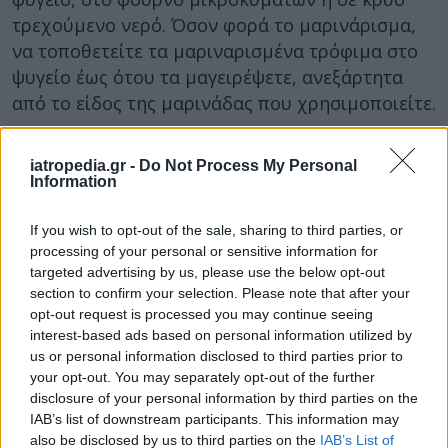
τρεχούμενο νερό. Όσον φορά το μαρινάρισμα,
να τοποθετείτε τα μαριναρισμένα τρόφιμα στο
ψυγείο έως ότου τα μαγειρέψετε, ανεξάρτητα
από το είδος της μαρινάδας που χρησιμοποιείτε.
Η διατήρηση του μαγειρεμένου φαγητού εκτός
iatropedia.gr -
Do Not Process My Personal
ψυγείου
Information
Γιατί είναι λάθος:
Τα μικρόβια μπορούν να
αναπτυχθούν σε ευπαθή τρόφιμα αν αυτά
If you wish to opt-out of the sale, sharing to third parties, or
processing of your personal or sensitive information for
παραμείνουν εκτός ψυγείου για 2 ή
targeted advertising by us, please use the below opt-out
περισσότερες ώρες.
section to confirm your selection. Please note that after your
opt-out request is processed you may continue seeing
Η σωστή πρακτική:
Τοποθετούμε τα φαγητά στο
interest-based ads based on personal information utilized by
ψυγείο εντός 2 ωρών από το μαγείρεμα. Αν το
us or personal information disclosed to third parties prior to
τρόφιμο είναι εκτεθειμένο σε θερμοκρασία
your opt-out. You may separately opt-out of the further
disclosure of your personal information by third parties on the
μεγαλύτερη από 32 βαθμούς Κελσίου (π.χ. στο
IAB’s list of downstream participants. This information may
αυτοκίνητο το καλοκαίρι), πρέπει να
also be disclosed by us to third parties on the
IAB’s List of