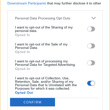
τοποθετηθεί στο ψυγείο σε 1 ώρα.
Downstream Participants
that may further disclose it to other
third parties.
Να χωρίζετε επίσης το φαγητό σε μερίδες και να
τις βάζετε σε μικρότερα δοχεία, για να
Personal Data Processing Opt Outs
κρυώνουν πιο γρήγορα. Αν φτιάξετε πολλές
I want to opt-out of the Sharing of my
τέτοιες μερίδες, μπορείτε να τοποθετήσετε και
personal data.
Opted In
ζεστό το φαγητό στο ψυγείο.
I want to opt-out of the Sale of my
Η κατανάλωση επισφαλών τροφίμων από
Personal Data.
Opted In
άτομα που ανήκουν σε ομάδες υψηλού
κινδύνου
I want to opt-out of processing my
Personal Data for Targeted Advertising.
Γιατί είναι λάθος:
Η κατανάλωση ωμών ή ατελών
Opted In
μαγειρεμένων τροφίμων, καθώς και τροφίμων
I want to opt-out of Collection, Use,
που έχει παρέλθει η ημερομηνία λήξης, μπορεί
Retention, Sale, and/or Sharing of my
Personal Data that Is Unrelated with the
να προκαλέσει πιο εύκολα και πιο βαριά
Purposes for which it was collected.
τροφική δηλητηρίαση σε ορισμένες
Opted Out
πληθυσμιακές ομάδες. Αυτές είναι:
CONFIRM
Οι άνθρωποι ηλικίας άνω των 65 ετών