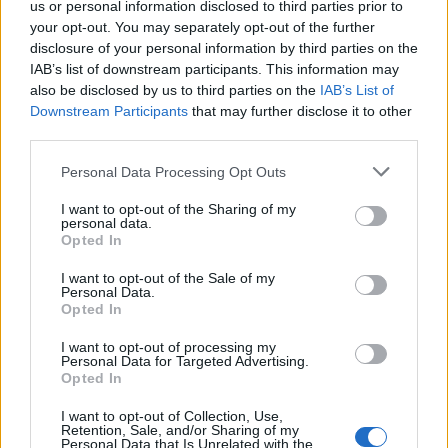
us or personal information disclosed to third parties prior to
Ο πυρετός δεν αντιδρά καλά σε ορισμένα
your opt-out. You may separately opt-out of the further
τρόφιμα και ροφήματα και καλό είναι να τα
disclosure of your personal information by third parties on the
αποφύγετε ή έστω να τα περιορίσετε μέχρι να
IAB’s list of downstream participants. This information may
αναρρώσετε. Η
πολλή καφεΐνη
, λ.χ., είναι
also be disclosed by us to third parties on the
IAB’s List of
Downstream Participants
that may further disclose it to other
διουρητική. Επομένως δεν πρέπει να πίνετε όλη
third parties.
μέρα μαύρο τσάι, καφέ ή αναψυκτικά τύπου
κόλα. Να εναλλάσσετε το μαύρο τσάι, που είναι
Personal Data Processing Opt Outs
πλούσιο σε αντιοξειδωτικά, με χυμούς, δροσερό
I want to opt-out of the Sharing of my
νερό, άλλα αφεψήματα. Ούτε λόγος, φυσικά, για
personal data.
Opted In
αλκοόλ
(πρέπει να το αποφεύγετε εντελώς).
I want to opt-out of the Sale of my
Η
πολλή ζάχαρη
επίσης δεν βοηθάει, διότι
Personal Data.
ευνοεί την φλεγμονή στο σώμα. Μπορεί επίσης
Opted In
να επηρεάσει αρνητικά την αντίδραση του
I want to opt-out of processing my
ανοσοποιητικού συστήματος.
Personal Data for Targeted Advertising.
Opted In
Να αποφεύγετε τέλος τα
βαριά φαγητά
, γιατί το
I want to opt-out of Collection, Use,
σώμα σας προσπαθεί να καταπολεμήσει μια
Retention, Sale, and/or Sharing of my
Personal Data that Is Unrelated with the