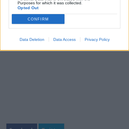
λοίμωξη και δεν διαθέτει περίσσεια ενέργειας
Purposes for which it was collected.
για την πέψη.
Opted Out
Επειδή, πάντως, κάθε ασθενής είναι ξεχωριστή
CONFIRM
περίπτωση,
πριν ακολουθήσετε οποιαδήποτε
συμβουλή, ρωτήστε τον θεράποντα ιατρό
Data Deletion
Data Access
Privacy Policy
σας
.