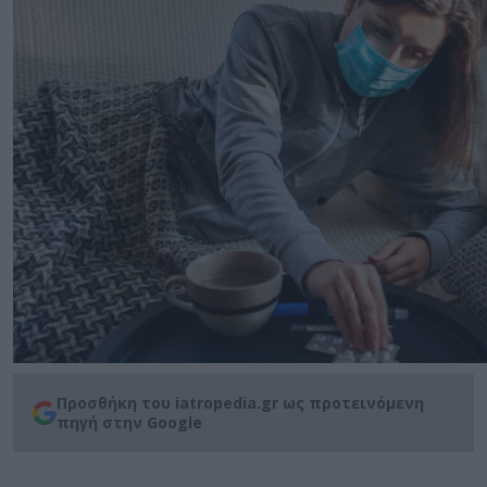
Προσθήκη του iatropedia.gr ως προτεινόμενη
πηγή στην Google