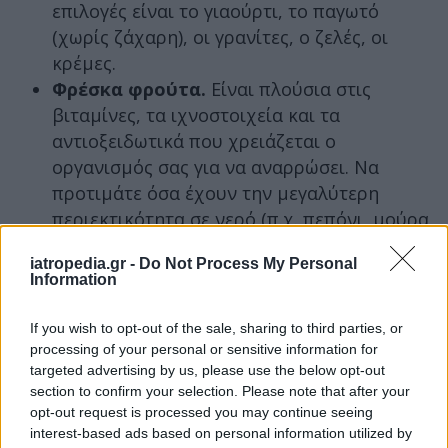
επιλογές είναι το γιαούρτι, το παγωτό
(χωρίς ζάχαρη), οι γρανίτες, ο ζελές, οι
κρέμες.
Φρέσκα φρούτα.
Είναι πλούσια στις
βιταμίνες, τα ιχνοστοιχεία και τα
αντιοξειδωτικά που χρειάζεται ο
οργανισμός σας για να αναρρώσει. Να
προτιμάτε όσα έχουν την μεγαλύτερη
περιεκτικότητα σε νερό (π.χ. πεπόνι, μούρα,
πορτοκάλια, σταφύλια). Να προσέχετε μόνο
iatropedia.gr -
Do Not Process My Personal
τις φυτικές ίνες τους (μπορεί να
Information
ανακατέψουν το ήδη επιβαρυμένο στομάχι
σας). Λιγότερες πιθανότητες να
If you wish to opt-out of the sale, sharing to third parties, or
προκαλέσουν γαστρεντερικά ενοχλήματα
processing of your personal or sensitive information for
targeted advertising by us, please use the below opt-out
έχουν οι μπανάνες και τα αβοκάντο.
section to confirm your selection. Please note that after your
opt-out request is processed you may continue seeing
Τι να αποφεύγετε
interest-based ads based on personal information utilized by