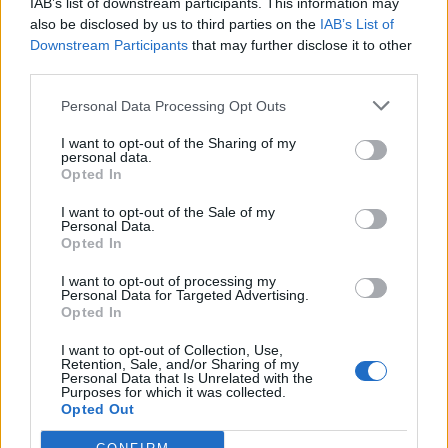
IAB’s list of downstream participants. This information may
«Επεισοδιακή υπερκατανάλωση» θεωρούνται τα
also be disclosed by us to third parties on the
IAB’s List of
Downstream Participants
that may further disclose it to other
πέντε ή περισσότερα ποτά σε μία περίσταση
third parties.
στους άνδρες. Αντίστοιχα, για τις γυναίκες
θεωρούνται τα τέσσερα ή περισσότερα ποτά
Personal Data Processing Opt Outs
«στην καθισιά τους».
I want to opt-out of the Sharing of my
personal data.
Η νέα ανάλυση έδειξε πως υπάρχουν διαφορές
Opted In
μεταξύ των φύλων. Οι κίνδυνοι των γυναικών
I want to opt-out of the Sale of my
αυξάνονται περισσότερο όσο αυξάνεται η
Personal Data.
κατανάλωση αλκοόλ. Έτσι, με 2 ποτά την ημέρα
Opted In
οι γυναίκες έχουν υπερδιπλάσιες πιθανότητες
I want to opt-out of processing my
να πεθάνουν από σοβαρή ηπατική νόσο απ’ όσες
Personal Data for Targeted Advertising.
Opted In
οι άνδρες που πίνουν την ίδια ποσότητα αλκοόλ.
I want to opt-out of Collection, Use,
Φωτογραφία: iStock
Retention, Sale, and/or Sharing of my
Personal Data that Is Unrelated with the
Purposes for which it was collected.
Opted Out