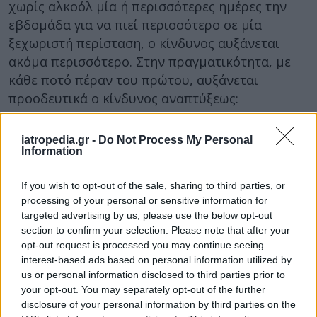
χωρίς αλκοόλ μία ή περισσότερες ημέρες την
εβδομάδα για να πιεί περισσότερο σε μία
ξεχωριστή περίσταση, ο κίνδυνος αυξάνεται
ακόμα περισσότερο. Στην πραγματικότητα, με
κάθε ποτό πέραν του πρώτου, αυξάνεται
προοδευτικά ο κίνδυνος αναπτύξεως:
Καρκίνου του μαστού
iatropedia.gr -
Do Not Process My Personal
Καρδιαγγειακής νόσου
Information
Τραυματισμού
If you wish to opt-out of the sale, sharing to third parties, or
Εάν, δε, γίνει
επεισοδιακή υπερκατανάλωση
processing of your personal or sensitive information for
αλκοόλ
σε μία περίσταση, τότε αυξάνεται
targeted advertising by us, please use the below opt-out
σημαντικά ο κίνδυνο:
section to confirm your selection. Please note that after your
opt-out request is processed you may continue seeing
Εμφράγματος
interest-based ads based on personal information utilized by
Καρδιοπάθειας
us or personal information disclosed to third parties prior to
Εγκεφαλικού
your opt-out. You may separately opt-out of the further
disclosure of your personal information by third parties on the
Τραυματισμού