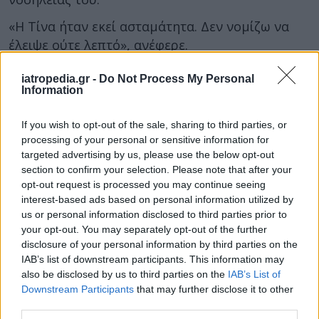
«Η Τίνα ήταν εκεί ασταμάτητα. Δεν νομίζω να
έλειψε ούτε λεπτό», ανέφερε.
Η ίδια η Τίνα Μεσσαροπούλου, σε ανάρτησή της
iatropedia.gr -
Do Not Process My Personal
μετά την έξοδο του συζύγου της από τη ΜΕΘ,
Information
έκανε λόγο για «26 δύσκολες μέρες» στον
If you wish to opt-out of the sale, sharing to third parties, or
«Ευαγγελισμό», ευχαριστώντας τους γιατρούς
processing of your personal or sensitive information for
και το νοσηλευτικό προσωπικό για τη στήριξη
targeted advertising by us, please use the below opt-out
και τη φροντίδα τους.
section to confirm your selection. Please note that after your
opt-out request is processed you may continue seeing
interest-based ads based on personal information utilized by
us or personal information disclosed to third parties prior to
your opt-out. You may separately opt-out of the further
disclosure of your personal information by third parties on the
IAB’s list of downstream participants. This information may
also be disclosed by us to third parties on the
IAB’s List of
Downstream Participants
that may further disclose it to other
third parties.