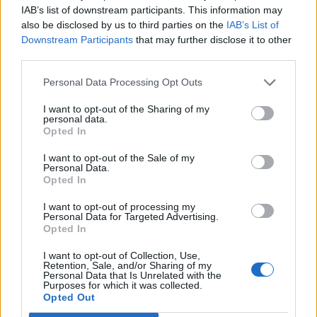
ανώτατο επίπεδο βάσει του οργανισμού.
IAB’s list of downstream participants. This information may
also be disclosed by us to third parties on the
IAB’s List of
«Δεν πιστεύω ότι είχαμε ποτέ στο παρελθόν μία
Downstream Participants
that may further disclose it to other
κατάσταση στην οποία έπρεπε να
third parties.
αντιμετωπίσουμε τόσες πολλές έκτακτες
ανάγκες ταυτόχρονα», σημείωσε ο Ράιαν. «Αυτή
Personal Data Processing Opt Outs
είναι η νέα κανονικότητα. Δεν αναμένω να
I want to opt-out of the Sharing of my
μειωθεί η συχνότητα αυτών των φαινομένων»,
personal data.
Opted In
πρόσθεσε ο ίδιος.
I want to opt-out of the Sale of my
Από το ΑΠΕ-ΜΠΕ
Personal Data.
Opted In
I want to opt-out of processing my
Personal Data for Targeted Advertising.
Opted In
I want to opt-out of Collection, Use,
Retention, Sale, and/or Sharing of my
Personal Data that Is Unrelated with the
Purposes for which it was collected.
Opted Out