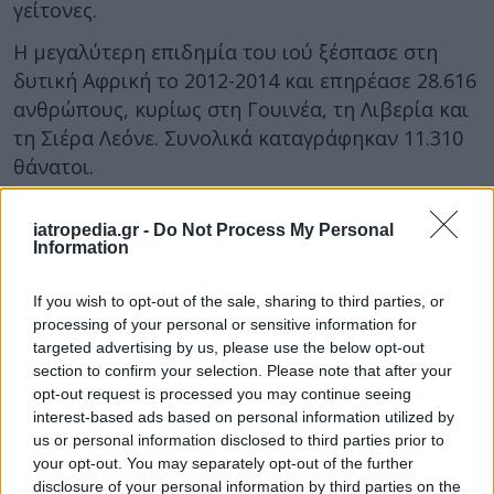
γείτονες.
Η μεγαλύτερη επιδημία του ιού ξέσπασε στη
δυτική Αφρική το 2012-2014 και επηρέασε 28.616
ανθρώπους, κυρίως στη Γουινέα, τη Λιβερία και
τη Σιέρα Λεόνε. Συνολικά καταγράφηκαν 11.310
θάνατοι.
Ωστόσο στις 12 επιδημίες που έχουν ξεσπάσει
iatropedia.gr -
Do Not Process My Personal
από το 2000 ως το 2010 υπήρξαν κατά μέσο όρο
Information
περίπου 100 θάνατοι.
If you wish to opt-out of the sale, sharing to third parties, or
«Εισερχόμαστε σε μια νέα φάση επιδημιών
processing of your personal or sensitive information for
μεγάλης επιρροής και αυτό δεν περιορίζεται
targeted advertising by us, please use the below opt-out
στον ιό Έμπολα», εξήγησε ο Ράιν.
section to confirm your selection. Please note that after your
opt-out request is processed you may continue seeing
Σύμφωνα με τον ίδιο, ο ΠΟΥ παρακολουθεί 160
interest-based ads based on personal information utilized by
περιπτώσεις επιδημιών σε όλο τον κόσμο από
us or personal information disclosed to third parties prior to
τις οποίες οι εννέα είναι κατηγορίας 3, το
your opt-out. You may separately opt-out of the further
disclosure of your personal information by third parties on the