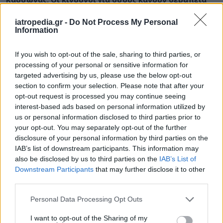
για διαβήτη και παχυσαρκία
iatropedia.gr -
Do Not Process My Personal
Information
If you wish to opt-out of the sale, sharing to third parties, or
ΕΙΔΗΣΕΙΣ
07 Αυγούστου 2026
19:33
processing of your personal or sensitive information for
targeted advertising by us, please use the below opt-out
ΙΣΑ: «Καμπανάκι» για τον ιό του Δυτικού Νείλου στην
section to confirm your selection. Please note that after your
Αττική – Τι ζητά από τις Αρχές
opt-out request is processed you may continue seeing
interest-based ads based on personal information utilized by
us or personal information disclosed to third parties prior to
your opt-out. You may separately opt-out of the further
ΔΙΑΤΡΟΦΗ
07 Αυγούστου 2026
19:06
disclosure of your personal information by third parties on the
IAB’s list of downstream participants. This information may
Κεχρί: Πώς μια ενισχυμένη ποικιλία μπορεί να
also be disclosed by us to third parties on the
IAB’s List of
«γεμίσει» σίδηρο τα παιδιά, χωρίς παρενέργειες
Downstream Participants
that may further disclose it to other
third parties.
Personal Data Processing Opt Outs
I want to opt-out of the Sharing of my