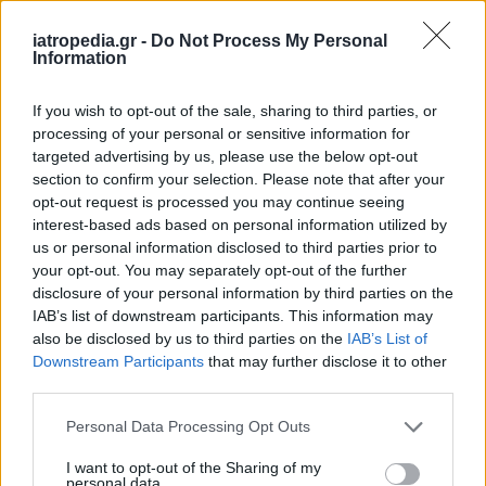
iatropedia.gr -
Do Not Process My Personal
Information
ΕΙΔΗΣΕΙΣ
06 Αυγούστου 2026
15:54
If you wish to opt-out of the sale, sharing to third parties, or
processing of your personal or sensitive information for
FDA: Ενέκρινε το πρώτο εμβόλιο mRNA κατά της
γρίπης – 26,6% υψηλότερη αποτελεσματικότητα
targeted advertising by us, please use the below opt-out
έναντι παλιού
section to confirm your selection. Please note that after your
opt-out request is processed you may continue seeing
interest-based ads based on personal information utilized by
us or personal information disclosed to third parties prior to
your opt-out. You may separately opt-out of the further
ΕΙΔΗΣΕΙΣ
06 Αυγούστου 2026
15:31
disclosure of your personal information by third parties on the
IAB’s list of downstream participants. This information may
Αντόνιο Μπαντέρας: «Το έμφραγμα ήταν το καλύτερο
also be disclosed by us to third parties on the
IAB’s List of
πράγμα που μου συνέβη στη ζωή μου»
Downstream Participants
that may further disclose it to other
third parties.
Personal Data Processing Opt Outs
I want to opt-out of the Sharing of my
personal data.