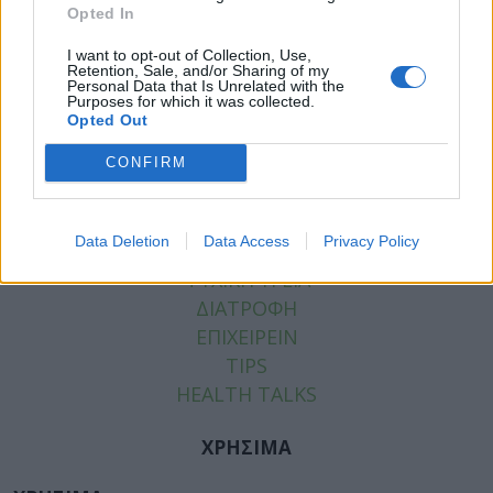
Opted In
Tags:
Siemens Healthineers
I want to opt-out of Collection, Use,
Retention, Sale, and/or Sharing of my
Personal Data that Is Unrelated with the
Purposes for which it was collected.
Opted Out
ΚΑΤΗΓΟΡΙΕΣ
CONFIRM
ΕΙΔΗΣΕΙΣ
ΥΓΕΙΑ
Data Deletion
Data Access
Privacy Policy
ΠΑΙΔΙ
ΨΥΧΙΚΗ ΥΓΕΙΑ
ΔΙΑΤΡΟΦΗ
ΕΠΙΧΕΙΡΕΙΝ
TIPS
HEALTH TALKS
ΧΡΗΣΙΜΑ