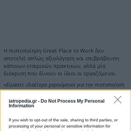
Η πιστοποίηση Great Place to Work δεν
αποτελεί απλώς αξιολόγηση και επιβράβευση
κάποιων εταιρικών πρακτικών, αλλά μία
διάκριση που δίνουν οι ίδιοι οι εργαζόμενοι.
«
Είμαστε ιδιαίτερα χαρούμενοι για την πιστοποίηση
που λάβαμε και μας δεσμεύει να υποσχεθούμε ότι θα
συνεχίσουμε τις προσπάθειές μας για βελτίωση της
iatropedia.gr -
Do Not Process My Personal
Information
εργασιακής μας καθημερινότητας και την εδραίωση
μια ισχυρής εργασιακής κουλτούρας για τα πολλά
If you wish to opt-out of the sale, sharing to third parties, or
επόμενα χρόνια
», δήλωσε η κυρία
Κωνσταντίνα
processing of your personal or sensitive information for
Σαββοπούλου, υπεύθυνη Ανθρωπίνου