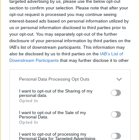
targeted advertising by us, please use the below opt-out
Δυναμικού της Siemens Healthineers
. «
Όλοι
section to confirm your selection. Please note that after your
μαζί καταφέραμε και δημιουργήσαμε ένα περιβάλλον
opt-out request is processed you may continue seeing
interest-based ads based on personal information utilized by
εργασίας, όπου η εμπιστοσύνη, η υπερηφάνεια και η
us or personal information disclosed to third parties prior to
συντροφικότητα έχουν τον καθοριστικό ρόλο. Θα
your opt-out. You may separately opt-out of the further
συνεχίσουμε σε αυτόν τον δρόμο
».
disclosure of your personal information by third parties on the
IAB’s list of downstream participants. This information may
also be disclosed by us to third parties on the
IAB’s List of
Downstream Participants
that may further disclose it to other
third parties.
Personal Data Processing Opt Outs
I want to opt-out of the Sharing of my
personal data.
Opted In
I want to opt-out of the Sale of my
Personal Data.
Opted In
Facebook
Twitter
I want to opt-out of processing my
Personal Data for Targeted Advertising.