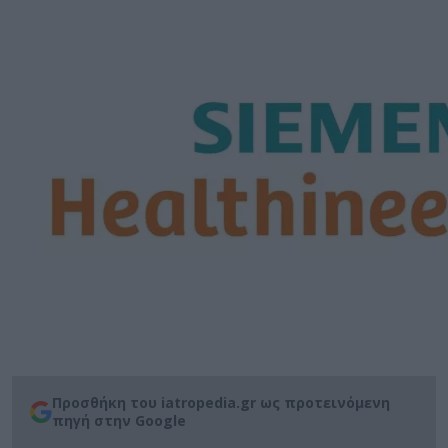
Προσθήκη του iatropedia.gr ως προτεινόμενη
πηγή στην Google