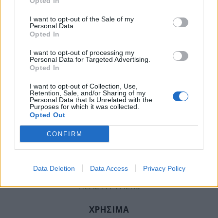
Opted In
Tags:
ΘΑΝΑΤΟΣ
,
ΘΑΝΟΣ ΠΛΕΥΡΗΣ
,
ΝΕΚΤΑΡΙΟΣ
I want to opt-out of the Sale of my
ΣΑΝΤΟΡΙΝΙΟΣ
Personal Data.
Opted In
I want to opt-out of processing my
Personal Data for Targeted Advertising.
Opted In
ΚΑΤΗΓΟΡΙΕΣ
I want to opt-out of Collection, Use,
Retention, Sale, and/or Sharing of my
ΕΙΔΗΣΕΙΣ
Personal Data that Is Unrelated with the
Purposes for which it was collected.
ΥΓΕΙΑ
Opted Out
ΠΑΙΔΙ
ΨΥΧΙΚΗ ΥΓΕΙΑ
CONFIRM
ΔΙΑΤΡΟΦΗ
ΕΠΙΧΕΙΡΕΙΝ
Data Deletion
Data Access
Privacy Policy
TIPS
HEALTH TALKS
ΧΡΗΣΙΜΑ