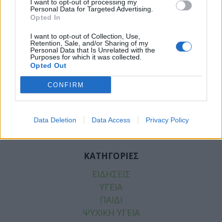
I want to opt-out of processing my
Personal Data for Targeted Advertising.
Opted In
I want to opt-out of Collection, Use,
Retention, Sale, and/or Sharing of my
Personal Data that Is Unrelated with the
Purposes for which it was collected.
Facebook
Twitter
Opted Out
CONFIRM
Tags:
ΝΟΣΟΚΟΜΕΙΟ ΑΓΙΟΣ ΣΑΒΒΑΣ
,
ΣΥΝΕΔΡΙΟ
PIVAC
Data Deletion
Data Access
Privacy Policy
ΚΑΤΗΓΟΡΙΕΣ
ΕΙΔΗΣΕΙΣ
ΥΓΕΙΑ
ΠΑΙΔΙ
ΨΥΧΙΚΗ ΥΓΕΙΑ