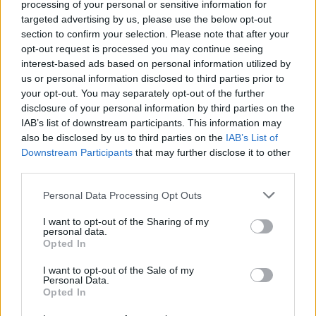
αποτελέσει την αρχή μιας διευρυμένης
processing of your personal or sensitive information for
συνεργασίας για την ανταλλαγή
targeted advertising by us, please use the below opt-out
section to confirm your selection. Please note that after your
τεχνογνωσίας ώστε να επιταχυνθεί η
opt-out request is processed you may continue seeing
πρόοδος κατά του καρκίνου.
interest-based ads based on personal information utilized by
Επίκεντρο ο ασθενής. Συζητήσεις θα
us or personal information disclosed to third parties prior to
πραγματοποιηθούν για τη βελτίωση της
your opt-out. You may separately opt-out of the further
disclosure of your personal information by third parties on the
διάγνωσης, της θεραπείας και των
IAB’s list of downstream participants. This information may
υπηρεσιών υποστήριξης του καρκίνου.
also be disclosed by us to third parties on the
IAB’s List of
Downstream Participants
that may further disclose it to other
Περισσότερες πληροφορίες για το συνέδριο και
third parties.
το πρόγραμμά του οι ενδιαφερόμενοι μπορούν
να βρουν
στην ιστοσελίδα του ΕΔΩ
.
Personal Data Processing Opt Outs
I want to opt-out of the Sharing of my
personal data.
Opted In
I want to opt-out of the Sale of my
Personal Data.
Opted In