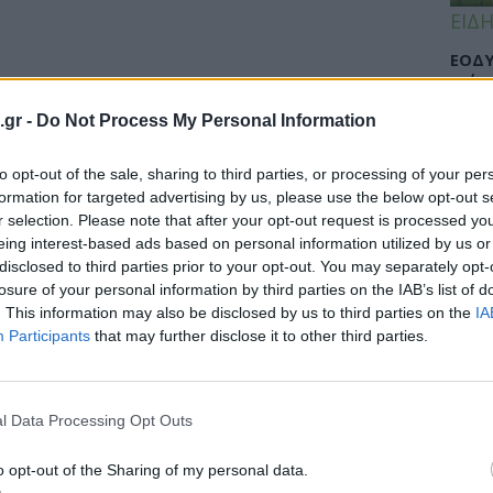
ΕΙΔΗ
ΕΟΔΥ
γρίπ
.gr -
Do Not Process My Personal Information
to opt-out of the sale, sharing to third parties, or processing of your per
ΕΙΔΗ
formation for targeted advertising by us, please use the below opt-out s
r selection. Please note that after your opt-out request is processed y
Σαμο
eing interest-based ads based on personal information utilized by us or
διάσ
disclosed to third parties prior to your opt-out. You may separately opt-
δύσβ
losure of your personal information by third parties on the IAB’s list of
. This information may also be disclosed by us to third parties on the
IA
Participants
that may further disclose it to other third parties.
ΥΓΕΙ
l Data Processing Opt Outs
5 σο
πάθο
και 
o opt-out of the Sharing of my personal data.