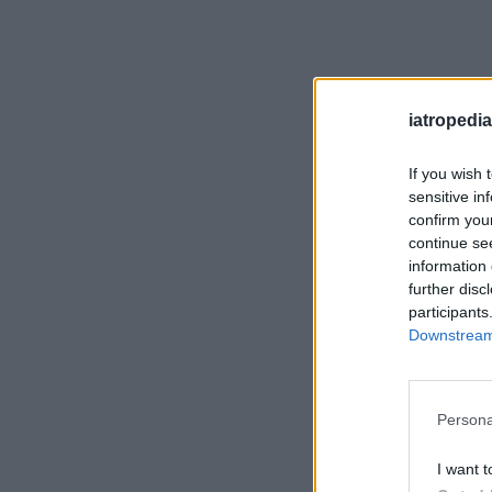
iatropedia
If you wish 
sensitive in
confirm you
continue se
information 
further disc
participants
Downstream 
Persona
I want t