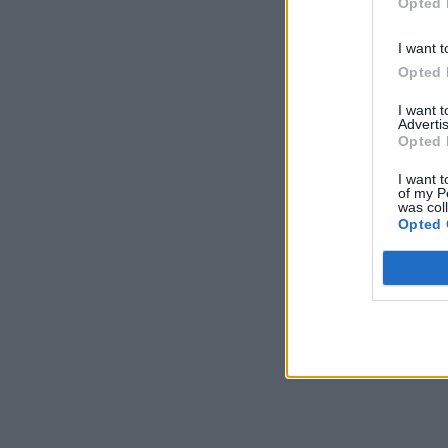
Opted 
I want t
Opted 
I want 
Advertis
Opted 
I want t
of my P
was col
Opted 