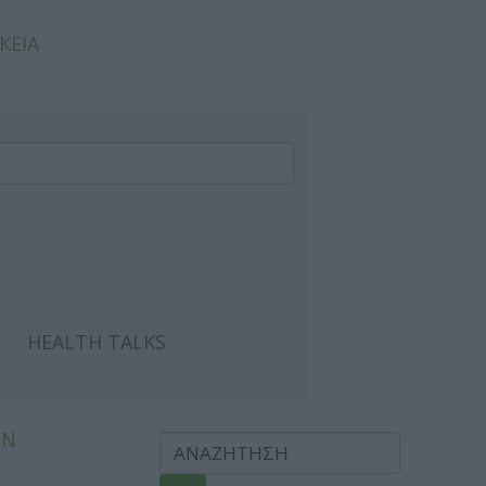
ΚΕΙΑ
HEALTH TALKS
ΩΝ