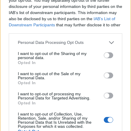
your opt-out. You may separately opt-out of the further
disclosure of your personal information by third parties on the
IAB’s list of downstream participants. This information may
also be disclosed by us to third parties on the
IAB’s List of
Downstream Participants
that may further disclose it to other
third parties.
Personal Data Processing Opt Outs
I want to opt-out of the Sharing of my
ΡΟΗ ΕΙΔΗΣΕΩΝ
personal data.
Opted In
I want to opt-out of the Sale of my
Personal Data.
Opted In
ΕΙΔΗΣΕΙΣ
06 Αυγούστου 2026
20:01
I want to opt-out of processing my
ΕΟΔΥ: Σε χαμηλά επίπεδα COVID-19, γρίπη και RSV
Personal Data for Targeted Advertising.
Opted In
I want to opt-out of Collection, Use,
Retention, Sale, and/or Sharing of my
Personal Data that Is Unrelated with the
Purposes for which it was collected.
ΕΙΔΗΣΕΙΣ
06 Αυγούστου 2026
19:30