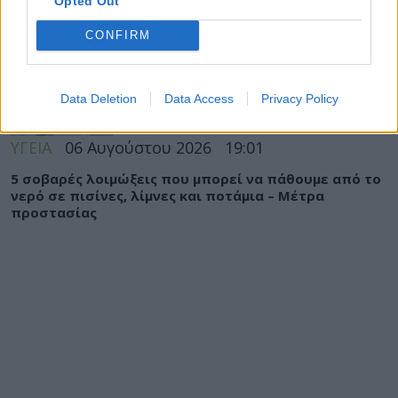
Opted Out
Σαμοθράκη: Αγωνιώδης επιχείρηση διάσωσης
CONFIRM
15χρονης – Τραυματίστηκε σε δύσβατο σημείο στη
Γριά Βάθρα
Data Deletion
Data Access
Privacy Policy
ΥΓΕΙΑ
06 Αυγούστου 2026
19:01
5 σοβαρές λοιμώξεις που μπορεί να πάθουμε από το
νερό σε πισίνες, λίμνες και ποτάμια – Μέτρα
προστασίας