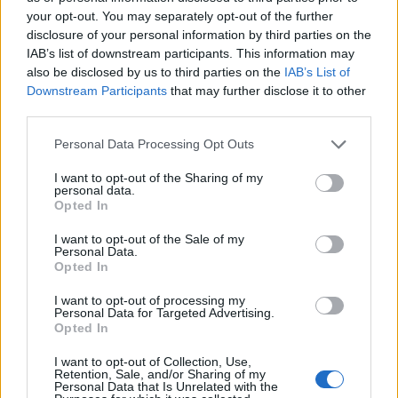
your opt-out. You may separately opt-out of the further
disclosure of your personal information by third parties on the
IAB’s list of downstream participants. This information may
also be disclosed by us to third parties on the
IAB’s List of
Downstream Participants
that may further disclose it to other
third parties.
Personal Data Processing Opt Outs
I want to opt-out of the Sharing of my
personal data.
ΡΟΗ ΕΙΔΗΣΕΩΝ
Opted In
I want to opt-out of the Sale of my
Personal Data.
Opted In
ΕΙΔΗΣΕΙΣ
05 Αυγούστου 2026
20:31
I want to opt-out of processing my
Personal Data for Targeted Advertising.
Άδωνις Γεωργιάδης σε Λαμία και Σοφάδες: 7 νέα
Opted In
ασθενοφόρα, Ογκολογική Κλινική και ανακαινισμένο
Κέντρο Υγείας
I want to opt-out of Collection, Use,
Retention, Sale, and/or Sharing of my
Personal Data that Is Unrelated with the