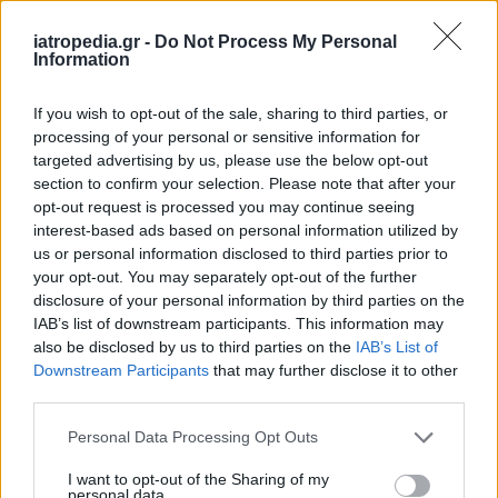
iatropedia.gr -
Do Not Process My Personal
Information
ΕΙΔΗΣΕΙΣ
07 Αυγούστου 2026
09:20
If you wish to opt-out of the sale, sharing to third parties, or
processing of your personal or sensitive information for
Γιατροί προσπαθούν να προστατεύσουν ασθενή την
ώρα του σεισμού στο χειρουργείο – Συγκλονιστικό
targeted advertising by us, please use the below opt-out
βίντεο από την Ιαπωνία
section to confirm your selection. Please note that after your
opt-out request is processed you may continue seeing
interest-based ads based on personal information utilized by
us or personal information disclosed to third parties prior to
your opt-out. You may separately opt-out of the further
ΔΙΑΤΡΟΦΗ
07 Αυγούστου 2026
08:45
disclosure of your personal information by third parties on the
IAB’s list of downstream participants. This information may
Διατροφολόγοι: Γιατί να πείτε όχι στις δίαιτες του
also be disclosed by us to third parties on the
IAB’s List of
ίντερνετ – «Η διαιτολογία δεν είναι lifestyle»
Downstream Participants
that may further disclose it to other
third parties.
Personal Data Processing Opt Outs
I want to opt-out of the Sharing of my
personal data.